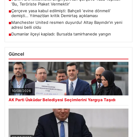
‘Bu, Teröriste Plaket Vermektir’
Çerçeve yasa kabul edilmişti: Bahçeli ‘evine dönmeli’
■
demişti… Yılmaz’dan kritik Demirtaş açıklaması
Manchester United resmen duyurdu! Altay Bayındır’ın yeni
■
adresi belli oldu
Dumanlar ilçeyi kapladı: Bursa’da tamirhanede yangın
■
Güncel
10/08/2026
AK Parti Üsküdar Belediyesi Seçimlerini Yargıya Taşıdı