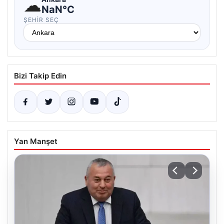
☁
NaN°C
ŞEHIR SEÇ
Bizi Takip Edin
Yan Manşet