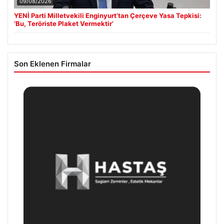
09/08/2026
YENİ Parti Milletvekili Enginyurt’tan Çerçeve Yasa Tepkisi:
‘Bu, Teröriste Plaket Vermektir’
Son Eklenen Firmalar