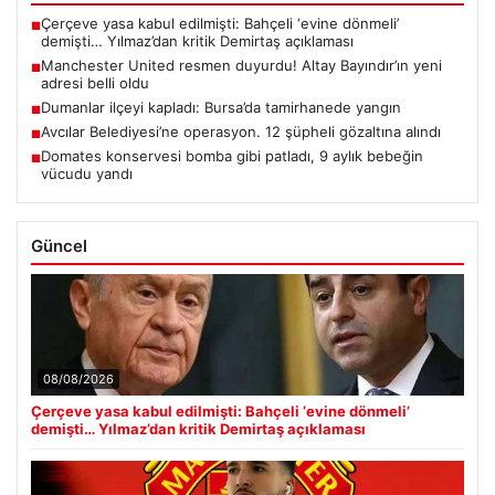
Çerçeve yasa kabul edilmişti: Bahçeli ‘evine dönmeli’
■
demişti… Yılmaz’dan kritik Demirtaş açıklaması
Manchester United resmen duyurdu! Altay Bayındır’ın yeni
■
adresi belli oldu
Dumanlar ilçeyi kapladı: Bursa’da tamirhanede yangın
■
Avcılar Belediyesi’ne operasyon. 12 şüpheli gözaltına alındı
■
Domates konservesi bomba gibi patladı, 9 aylık bebeğin
■
vücudu yandı
Güncel
08/08/2026
Çerçeve yasa kabul edilmişti: Bahçeli ‘evine dönmeli’
demişti… Yılmaz’dan kritik Demirtaş açıklaması