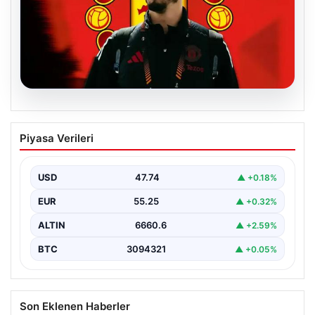
07.08.2026
Manchester United resmen duyurdu!
Piyasa Verileri
Altay Bayındır’ın yeni adresi belli oldu
USD
47.74
▲ +0.18%
EUR
55.25
▲ +0.32%
ALTIN
6660.6
▲ +2.59%
BTC
3094321
▲ +0.05%
Son Eklenen Haberler