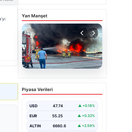
Yan Manşet
’yı
06.08.2026
Dumanlar ilçeyi kapladı:
Piyasa Verileri
Bursa’da tamirhanede
yangın
USD
47.74
▲ +0.18%
EUR
55.25
▲ +0.32%
ALTIN
6660.6
▲ +2.59%