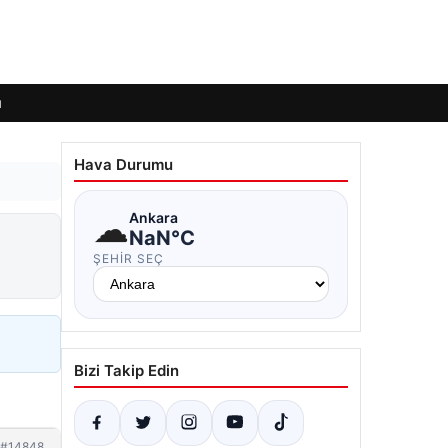
ı
Hava Durumu
☁
Ankara
NaN°C
ŞEHIR SEÇ
Bizi Takip Edin
#14848