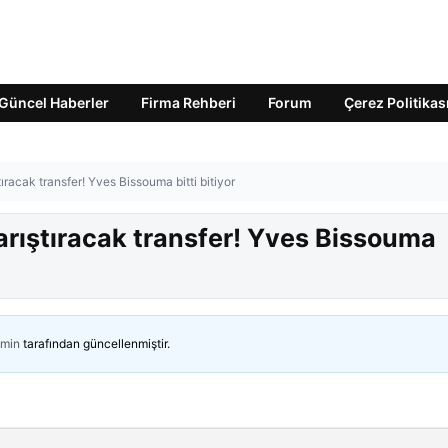
Güncel Haberler
Firma Rehberi
Forum
Çerez Politikas
ıracak transfer! Yves Bissouma bitti bitiyor
arıştıracak transfer! Yves Bissouma
min
tarafından güncellenmiştir.