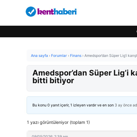
Ana sayfa
›
Forumlar
›
Finans
›
Amedspor’dan Süper Lig’i karışt
Amedspor’dan Süper Lig’i k
bitti bitiyor
Bu konu 0 yanıt içerir, 1 izleyen vardır ve en son
3 ay önce
ad
1 yazı görüntüleniyor (toplam 1)
09/05/2026: 2:39 am