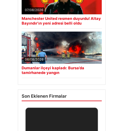
07/08/2026
Manchester United resmen duyurdu! Altay
Bayındır’ın yeni adresi belli oldu
06/08/2026
Dumanlar ilçeyi kapladı: Bursa’da
tamirhanede yangın
Son Eklenen Firmalar