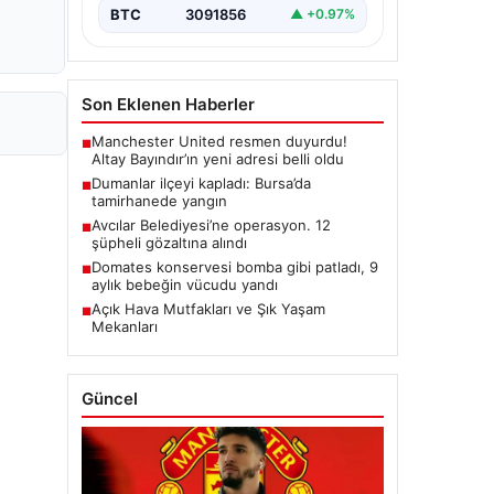
BTC
3091856
▲ +0.97%
Son Eklenen Haberler
Manchester United resmen duyurdu!
■
Altay Bayındır’ın yeni adresi belli oldu
Dumanlar ilçeyi kapladı: Bursa’da
■
tamirhanede yangın
Avcılar Belediyesi’ne operasyon. 12
■
şüpheli gözaltına alındı
Domates konservesi bomba gibi patladı, 9
■
aylık bebeğin vücudu yandı
Açık Hava Mutfakları ve Şık Yaşam
■
Mekanları
Güncel