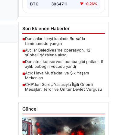
BTC
3064711
▼ -0.26%
Son Eklenen Haberler
Dumanlar ilçeyi kapladı: Bursa’da
■
tamirhanede yangın
Avcılar Belediyesi’ne operasyon. 12
■
şüpheli gözaltına alındı
Domates konservesi bomba gibi patladı, 9
■
aylık bebeğin vücudu yandı
Açık Hava Mutfakları ve Şık Yaşam
■
Mekanları
CHP’den Süreç Yasasıyla İlgili Önemli
■
Mesajlar: Terör ve Üniter Devlet Vurgusu
Güncel