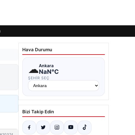
ı
Hava Durumu
☁
Ankara
NaN°C
ŞEHIR SEÇ
Bizi Takip Edin
#20374