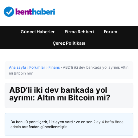
Güncel Haberler
Firma Rehberi
Forum
Çerez Politikası
Ana sayfa
›
Forumlar
›
Finans
›
ABD’li iki dev bankada yol ayrımı: Altın
mı Bitcoin mi?
ABD’li iki dev bankada yol
ayrımı: Altın mı Bitcoin mi?
Bu konu 0 yanıt içerir, 1 izleyen vardır ve en son
2 ay 4 hafta önce
admin
tarafından güncellenmiştir.