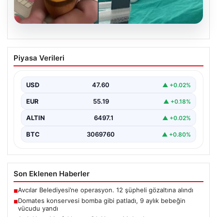
05.08.2026
Domates konservesi bomba gibi patladı,
Piyasa Verileri
9 aylık bebeğin vücudu yandı
{ "title": "Mersin'de Domates Konservesi Patlaması: 9
Aylık Bebek Yanıklarla Mücadele Etti", "content":
USD
47.60
▲ +0.02%
"Mersin'in…
EUR
55.19
▲ +0.18%
ALTIN
6497.1
▲ +0.02%
BTC
3069760
▲ +0.80%
Son Eklenen Haberler
Avcılar Belediyesi’ne operasyon. 12 şüpheli gözaltına alındı
■
Domates konservesi bomba gibi patladı, 9 aylık bebeğin
■
vücudu yandı