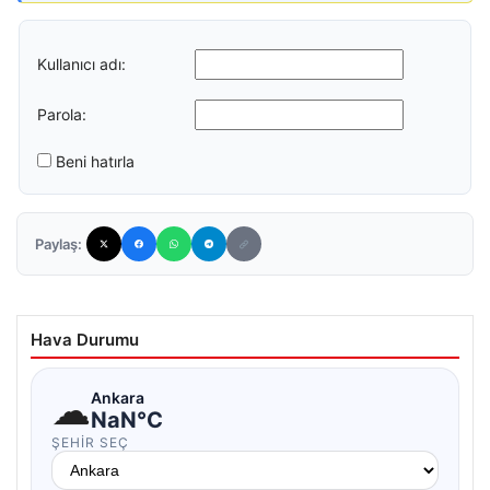
Kullanıcı adı:
Parola:
Beni hatırla
Paylaş:
Hava Durumu
☁
Ankara
NaN°C
ŞEHIR SEÇ