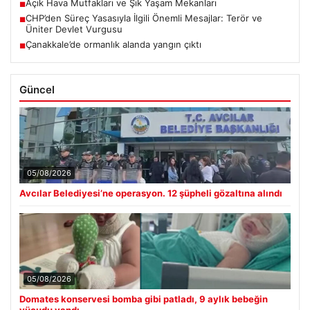
Açık Hava Mutfakları ve Şık Yaşam Mekanları
■
CHP’den Süreç Yasasıyla İlgili Önemli Mesajlar: Terör ve
■
Üniter Devlet Vurgusu
Çanakkale’de ormanlık alanda yangın çıktı
■
Güncel
05/08/2026
Avcılar Belediyesi’ne operasyon. 12 şüpheli gözaltına alındı
05/08/2026
Domates konservesi bomba gibi patladı, 9 aylık bebeğin