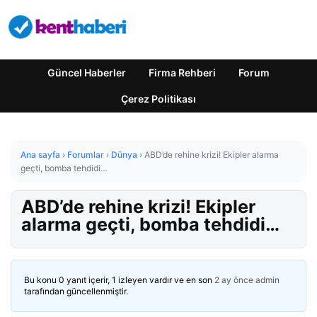
Güncel Haberler
Firma Rehberi
Forum
Çerez Politikası
Ana sayfa
›
Forumlar
›
Dünya
›
ABD’de rehine krizi! Ekipler alarma
geçti, bomba tehdidi…
ABD’de rehine krizi! Ekipler
alarma geçti, bomba tehdidi…
Bu konu 0 yanıt içerir, 1 izleyen vardır ve en son
2 ay önce
admin
tarafından güncellenmiştir.