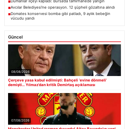
Dumanlar ilçeyi kapladı: Bursa’da tamirhanede yangın
■
Avcılar Belediyesi’ne operasyon. 12 şüpheli gözaltına alındı
■
Domates konservesi bomba gibi patladı, 9 aylık bebeğin
■
vücudu yandı
Güncel
08/08/2026
Çerçeve yasa kabul edilmişti: Bahçeli ‘evine dönmeli’
demişti… Yılmaz’dan kritik Demirtaş açıklaması
07/08/2026
Manchester United resmen duyurdu! Altay Bayındır’ın yeni