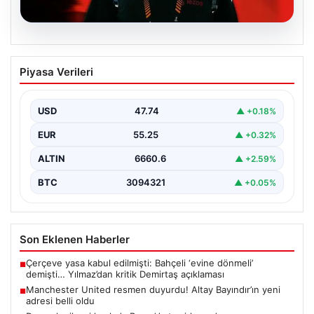
07.08.2026
Manchester United resmen duyurdu!
Piyasa Verileri
Altay Bayındır’ın yeni adresi belli oldu
USD
47.74
▲ +0.18%
EUR
55.25
▲ +0.32%
ALTIN
6660.6
▲ +2.59%
BTC
3094321
▲ +0.05%
Son Eklenen Haberler
Çerçeve yasa kabul edilmişti: Bahçeli ‘evine dönmeli’
■
demişti… Yılmaz’dan kritik Demirtaş açıklaması
Manchester United resmen duyurdu! Altay Bayındır’ın yeni
■
adresi belli oldu