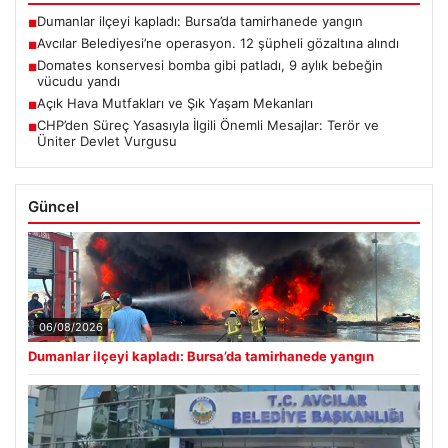
Dumanlar ilçeyi kapladı: Bursa’da tamirhanede yangın
■
Avcılar Belediyesi’ne operasyon. 12 şüpheli gözaltına alındı
■
Domates konservesi bomba gibi patladı, 9 aylık bebeğin
■
vücudu yandı
Açık Hava Mutfakları ve Şık Yaşam Mekanları
■
CHP’den Süreç Yasasıyla İlgili Önemli Mesajlar: Terör ve
■
Üniter Devlet Vurgusu
Güncel
06/08/2026
Dumanlar ilçeyi kapladı: Bursa’da tamirhanede yangın