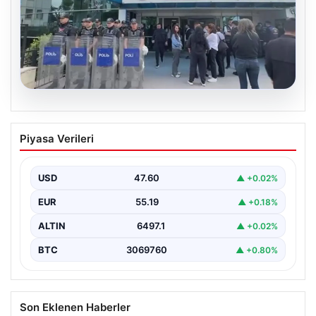
05.08.2026
Avcılar Belediyesi’ne operasyon. 12
Piyasa Verileri
şüpheli gözaltına alındı
USD
47.60
▲ +0.02%
EUR
55.19
▲ +0.18%
ALTIN
6497.1
▲ +0.02%
BTC
3069760
▲ +0.80%
Son Eklenen Haberler