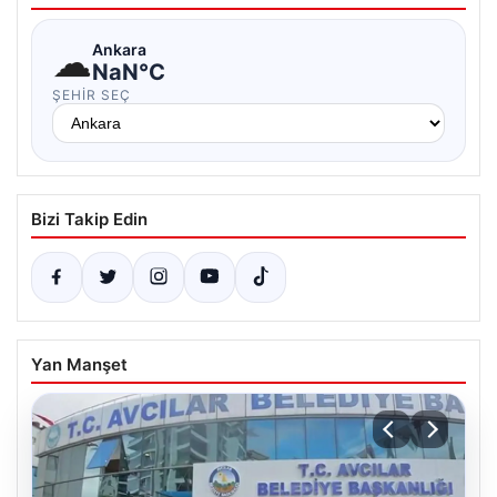
☁
Ankara
NaN°C
ŞEHIR SEÇ
Bizi Takip Edin
Yan Manşet