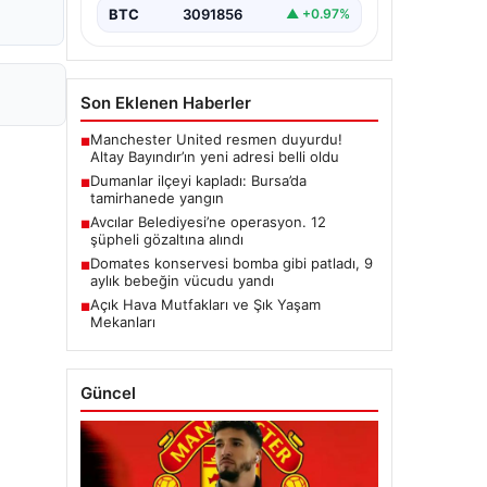
BTC
3091856
▲ +0.97%
Son Eklenen Haberler
Manchester United resmen duyurdu!
■
Altay Bayındır’ın yeni adresi belli oldu
Dumanlar ilçeyi kapladı: Bursa’da
■
tamirhanede yangın
Avcılar Belediyesi’ne operasyon. 12
■
şüpheli gözaltına alındı
Domates konservesi bomba gibi patladı, 9
■
aylık bebeğin vücudu yandı
Açık Hava Mutfakları ve Şık Yaşam
■
Mekanları
Güncel