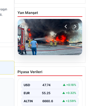
vaşın
Yan Manşet
i.
06.08.2026
Dumanlar ilçeyi kapladı:
Piyasa Verileri
Bursa’da tamirhanede
yangın
USD
47.74
▲ +0.18%
EUR
55.25
▲ +0.32%
ALTIN
6660.6
▲ +2.59%