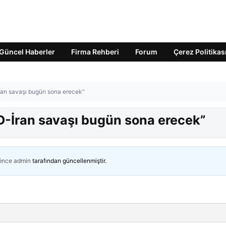
Güncel Haberler
Firma Rehberi
Forum
Çerez Politikas
an savaşı bugün sona erecek”
-İran savaşı bugün sona erecek”
 önce
admin
tarafından güncellenmiştir.