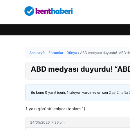
Ana sayfa
›
Forumlar
›
Dünya
›
ABD medyası duyurdu! “ABD-İr
ABD medyası duyurdu! “ABD
Bu konu 0 yanıt içerir, 1 izleyen vardır ve en son
2 ay 2 hafta
1 yazı görüntüleniyor (toplam 1)
24/05/2026: 7:36 pm