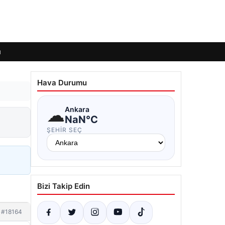
ı
Hava Durumu
☁
Ankara
NaN°C
ŞEHIR SEÇ
Bizi Takip Edin
#18164