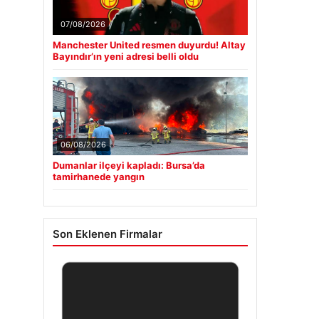
07/08/2026
Manchester United resmen duyurdu! Altay
Bayındır’ın yeni adresi belli oldu
06/08/2026
Dumanlar ilçeyi kapladı: Bursa’da
tamirhanede yangın
Son Eklenen Firmalar