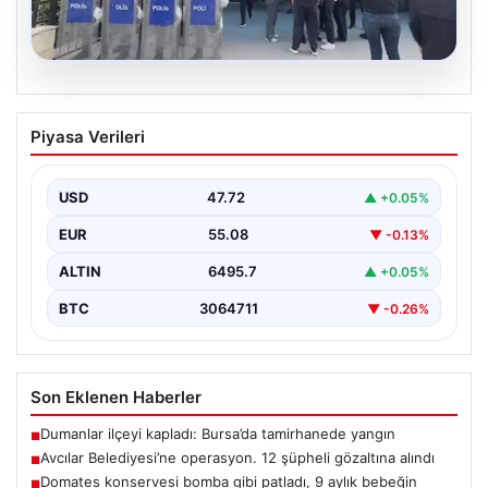
05.08.2026
Avcılar Belediyesi’ne operasyon. 12
Piyasa Verileri
şüpheli gözaltına alındı
USD
47.72
▲ +0.05%
EUR
55.08
▼ -0.13%
ALTIN
6495.7
▲ +0.05%
BTC
3064711
▼ -0.26%
Son Eklenen Haberler
Dumanlar ilçeyi kapladı: Bursa’da tamirhanede yangın
■
Avcılar Belediyesi’ne operasyon. 12 şüpheli gözaltına alındı
■
Domates konservesi bomba gibi patladı, 9 aylık bebeğin
■