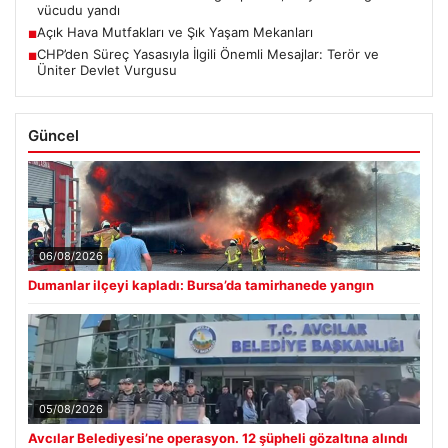
vücudu yandı
Açık Hava Mutfakları ve Şık Yaşam Mekanları
■
CHP’den Süreç Yasasıyla İlgili Önemli Mesajlar: Terör ve
■
Üniter Devlet Vurgusu
Güncel
06/08/2026
Dumanlar ilçeyi kapladı: Bursa’da tamirhanede yangın
05/08/2026
Avcılar Belediyesi’ne operasyon. 12 şüpheli gözaltına alındı