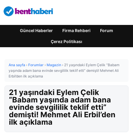
Güncel Haberler
Firma Rehberi
Forum
Çerez Politikası
Ana sayfa
›
Forumlar
›
Magazin
›
21 yaşındaki Eylem Çelik “Babam
yaşında adam bana evinde sevgililik teklif etti” demişti! Mehmet Ali
Erbil’den ilk açıklama
21 yaşındaki Eylem Çelik
“Babam yaşında adam bana
evinde sevgililik teklif etti”
demişti! Mehmet Ali Erbil’den
ilk açıklama