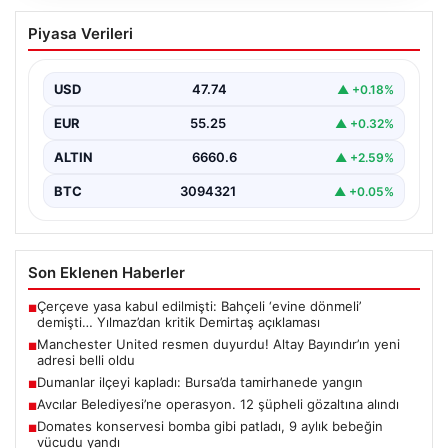
Manchester United resmen duyurdu!
Piyasa Verileri
Altay Bayındır’ın yeni adresi belli oldu
USD
47.74
▲ +0.18%
EUR
55.25
▲ +0.32%
ALTIN
6660.6
▲ +2.59%
BTC
3094321
▲ +0.05%
Son Eklenen Haberler
Çerçeve yasa kabul edilmişti: Bahçeli ‘evine dönmeli’
■
demişti… Yılmaz’dan kritik Demirtaş açıklaması
Manchester United resmen duyurdu! Altay Bayındır’ın yeni
■
adresi belli oldu
Dumanlar ilçeyi kapladı: Bursa’da tamirhanede yangın
■
Avcılar Belediyesi’ne operasyon. 12 şüpheli gözaltına alındı
■
Domates konservesi bomba gibi patladı, 9 aylık bebeğin
■
vücudu yandı