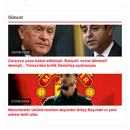
Güncel
08/08/2026
Çerçeve yasa kabul edilmişti: Bahçeli ‘evine dönmeli’
demişti… Yılmaz’dan kritik Demirtaş açıklaması
07/08/2026
Manchester United resmen duyurdu! Altay Bayındır’ın yeni
adresi belli oldu