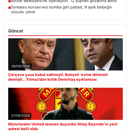
Avcılar Belediyesi’ne operasyon. 12 şüpheli gözaltına alındı
■
Domates konservesi bomba gibi patladı, 9 aylık bebeğin
■
vücudu yandı
Güncel
08/08/2026
Çerçeve yasa kabul edilmişti: Bahçeli ‘evine dönmeli’
demişti… Yılmaz’dan kritik Demirtaş açıklaması
07/08/2026
Manchester United resmen duyurdu! Altay Bayındır’ın yeni
adresi belli oldu