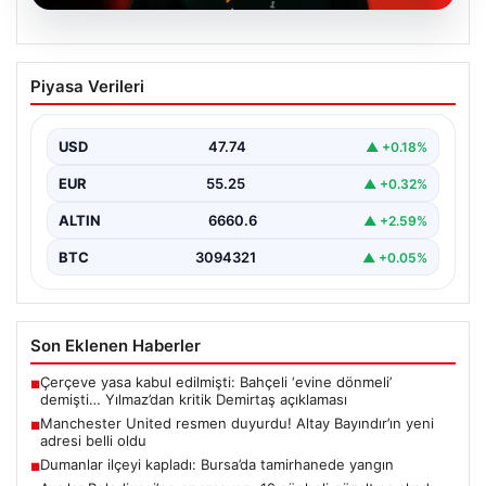
07.08.2026
Manchester United resmen duyurdu!
Piyasa Verileri
Altay Bayındır’ın yeni adresi belli oldu
USD
47.74
▲ +0.18%
EUR
55.25
▲ +0.32%
ALTIN
6660.6
▲ +2.59%
BTC
3094321
▲ +0.05%
Son Eklenen Haberler
Çerçeve yasa kabul edilmişti: Bahçeli ‘evine dönmeli’
■
demişti… Yılmaz’dan kritik Demirtaş açıklaması
Manchester United resmen duyurdu! Altay Bayındır’ın yeni
■
adresi belli oldu
Dumanlar ilçeyi kapladı: Bursa’da tamirhanede yangın
■