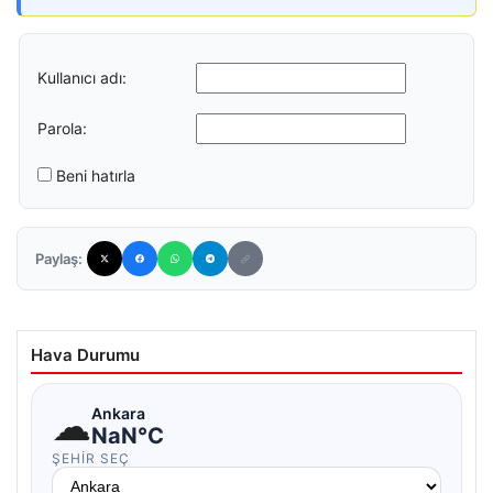
Kullanıcı adı:
Parola:
Beni hatırla
Paylaş:
Hava Durumu
☁
Ankara
NaN°C
ŞEHIR SEÇ