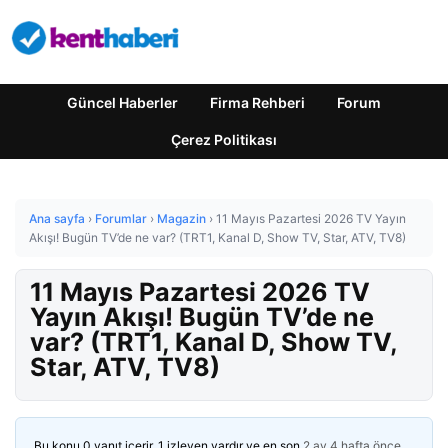
Güncel Haberler
Firma Rehberi
Forum
Çerez Politikası
Ana sayfa
›
Forumlar
›
Magazin
›
11 Mayıs Pazartesi 2026 TV Yayın
Akışı! Bugün TV’de ne var? (TRT1, Kanal D, Show TV, Star, ATV, TV8)
11 Mayıs Pazartesi 2026 TV
Yayın Akışı! Bugün TV’de ne
var? (TRT1, Kanal D, Show TV,
Star, ATV, TV8)
Bu konu 0 yanıt içerir, 1 izleyen vardır ve en son
2 ay 4 hafta önce