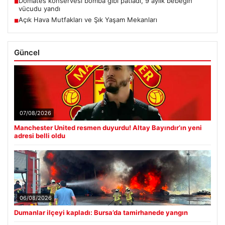
Domates konservesi bomba gibi patladı, 9 aylık bebeğin
■
vücudu yandı
Açık Hava Mutfakları ve Şık Yaşam Mekanları
■
Güncel
07/08/2026
Manchester United resmen duyurdu! Altay Bayındır’ın yeni
adresi belli oldu
06/08/2026
Dumanlar ilçeyi kapladı: Bursa’da tamirhanede yangın