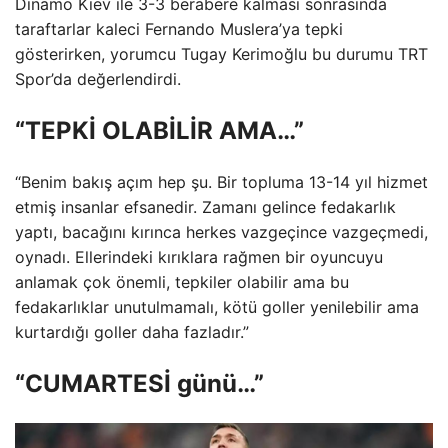
Dinamo Kiev ile 3-3 berabere kalması sonrasında
taraftarlar kaleci Fernando Muslera’ya tepki
gösterirken, yorumcu Tugay Kerimoğlu bu durumu TRT
Spor’da değerlendirdi.
“TEPKİ OLABİLİR AMA…”
“Benim bakış açım hep şu. Bir topluma 13-14 yıl hizmet
etmiş insanlar efsanedir. Zamanı gelince fedakarlık
yaptı, bacağını kırınca herkes vazgeçince vazgeçmedi,
oynadı. Ellerindeki kırıklara rağmen bir oyuncuyu
anlamak çok önemli, tepkiler olabilir ama bu
fedakarlıklar unutulmamalı, kötü goller yenilebilir ama
kurtardığı goller daha fazladır.”
“CUMARTESİ günü…”