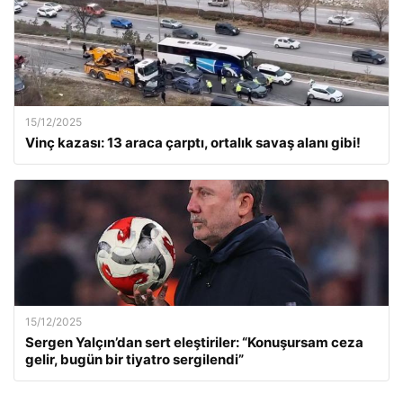
15/12/2025
Vinç kazası: 13 araca çarptı, ortalık savaş alanı gibi!
15/12/2025
Sergen Yalçın’dan sert eleştiriler: “Konuşursam ceza
gelir, bugün bir tiyatro sergilendi”