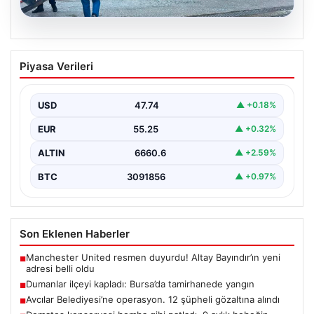
06.08.2026
Dumanlar ilçeyi kapladı: Bursa’da
Piyasa Verileri
tamirhanede yangın
USD
47.74
▲ +0.18%
EUR
55.25
▲ +0.32%
ALTIN
6660.6
▲ +2.59%
BTC
3091856
▲ +0.97%
Son Eklenen Haberler
Manchester United resmen duyurdu! Altay Bayındır’ın yeni
■
adresi belli oldu
Dumanlar ilçeyi kapladı: Bursa’da tamirhanede yangın
■
Avcılar Belediyesi’ne operasyon. 12 şüpheli gözaltına alındı
■