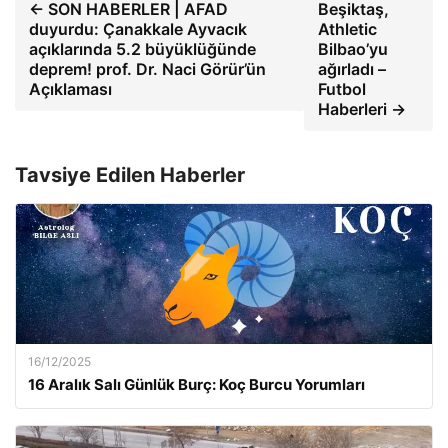
← SON HABERLER | AFAD
Beşiktaş,
duyurdu: Çanakkale Ayvacık
Athletic
açıklarında 5.2 büyüklüğünde
Bilbao’yu
deprem! prof. Dr. Naci Görür’ün
ağırladı –
Açıklaması
Futbol
Haberleri →
Tavsiye Edilen Haberler
16/12/2025
16 Aralık Salı Günlük Burç: Koç Burcu Yorumları