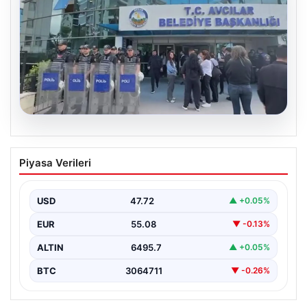
05.08.2026
Avcılar Belediyesi’ne operasyon. 12
Piyasa Verileri
şüpheli gözaltına alındı
USD
47.72
▲ +0.05%
EUR
55.08
▼ -0.13%
ALTIN
6495.7
▲ +0.05%
BTC
3064711
▼ -0.26%