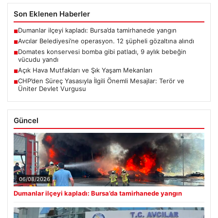
Son Eklenen Haberler
Dumanlar ilçeyi kapladı: Bursa’da tamirhanede yangın
■
Avcılar Belediyesi’ne operasyon. 12 şüpheli gözaltına alındı
■
Domates konservesi bomba gibi patladı, 9 aylık bebeğin
■
vücudu yandı
Açık Hava Mutfakları ve Şık Yaşam Mekanları
■
CHP’den Süreç Yasasıyla İlgili Önemli Mesajlar: Terör ve
■
Üniter Devlet Vurgusu
Güncel
06/08/2026
Dumanlar ilçeyi kapladı: Bursa’da tamirhanede yangın