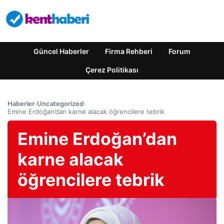
Güncel Haberler
Firma Rehberi
Forum
Çerez Politikası
Haberler
›
Uncategorized
›
Emine Erdoğan’dan karne alacak öğrencilere tebrik
Emine Erdoğan’dan
karne alacak
öğrencilere tebrik