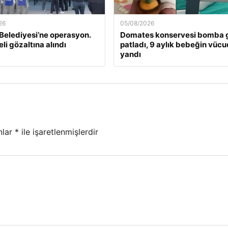
26
05/08/2026
 Belediyesi’ne operasyon.
Domates konservesi bomba g
li gözaltına alındı
patladı, 9 aylık bebeğin vüc
yandı
nlar
*
ile işaretlenmişlerdir