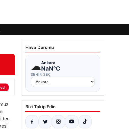
ı
Hava Durumu
☁
Ankara
NaN°C
ŞEHIR SEÇ
rest
mmuz
Bizi Takip Edin
nı
niden
kesi