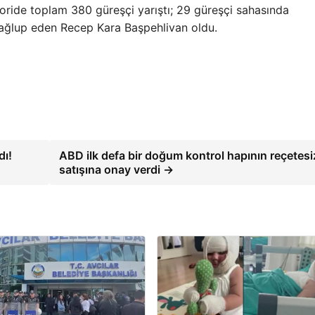
goride toplam 380 güreşçi yarıştı; 29 güreşçi sahasında
mağlup eden Recep Kara Başpehlivan oldu.
dı!
ABD ilk defa bir doğum kontrol hapının reçetesi
satışına onay verdi →