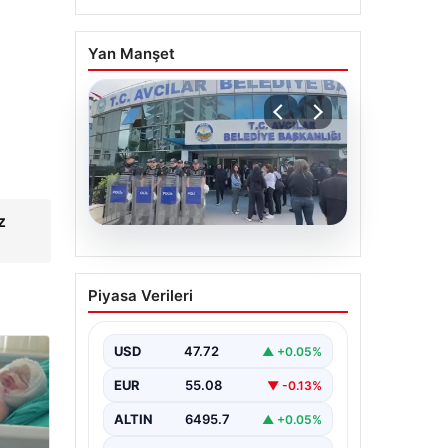
Yan Manşet
z
05.08.2026
Avcılar Belediyesi’ne
Piyasa Verileri
operasyon. 12 şüpheli
gözaltına alındı
USD
47.72
▲ +0.05%
EUR
55.08
▼ -0.13%
ALTIN
6495.7
▲ +0.05%