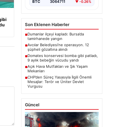
BTC
3064711
▼ -0.26%
ibi
Son Eklenen Haberler
udu
Dumanlar ilçeyi kapladı: Bursa’da
■
tamirhanede yangın
Avcılar Belediyesi’ne operasyon. 12
■
şüpheli gözaltına alındı
Domates konservesi bomba gibi patladı,
■
9 aylık bebeğin vücudu yandı
Açık Hava Mutfakları ve Şık Yaşam
■
Mekanları
CHP’den Süreç Yasasıyla İlgili Önemli
■
Mesajlar: Terör ve Üniter Devlet
Vurgusu
Güncel