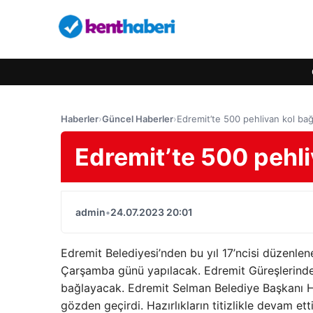
Haberler
›
Güncel Haberler
›
Edremit’te 500 pehlivan kol ba
Edremit’te 500 pehl
admin
•
24.07.2023 20:01
Edremit Belediyesi’nden bu yıl 17’ncisi düzenl
Çarşamba günü yapılacak. Edremit Güreşlerinde 
bağlayacak. Edremit Selman Belediye Başkanı Ha
gözden geçirdi. Hazırlıkların titizlikle devam et