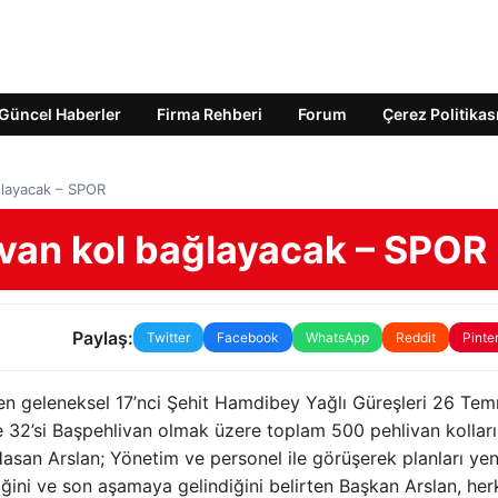
Güncel Haberler
Firma Rehberi
Forum
Çerez Politikas
ğlayacak – SPOR
ivan kol bağlayacak – SPOR
Paylaş:
Twitter
Facebook
WhatsApp
Reddit
Pinte
enen geleneksel 17’nci Şehit Hamdibey Yağlı Güreşleri 26 Te
32’si Başpehlivan olmak üzere toplam 500 pehlivan kolları
san Arslan; Yönetim ve personel ile görüşerek planları ye
tiğini ve son aşamaya gelindiğini belirten Başkan Arslan, her