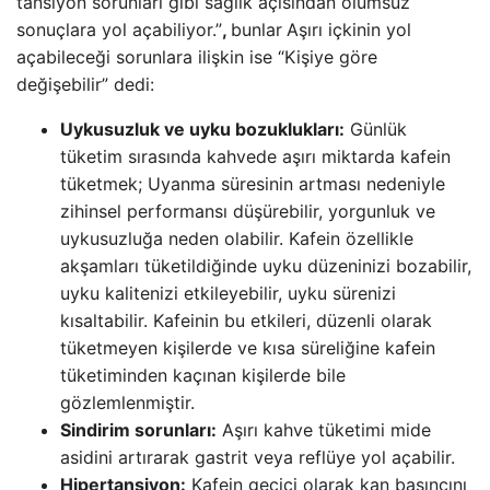
tansiyon sorunları gibi sağlık açısından olumsuz
sonuçlara yol açabiliyor.”
,
bunlar
Aşırı içkinin yol
açabileceği sorunlara ilişkin ise “Kişiye göre
değişebilir” dedi:
Uykusuzluk ve uyku bozuklukları:
Günlük
tüketim sırasında kahvede aşırı miktarda kafein
tüketmek; Uyanma süresinin artması nedeniyle
zihinsel performansı düşürebilir, yorgunluk ve
uykusuzluğa neden olabilir. Kafein özellikle
akşamları tüketildiğinde uyku düzeninizi bozabilir,
uyku kalitenizi etkileyebilir, uyku sürenizi
kısaltabilir. Kafeinin bu etkileri, düzenli olarak
tüketmeyen kişilerde ve kısa süreliğine kafein
tüketiminden kaçınan kişilerde bile
gözlemlenmiştir.
Sindirim sorunları:
Aşırı kahve tüketimi mide
asidini artırarak gastrit veya reflüye yol açabilir.
Hipertansiyon:
Kafein geçici olarak kan basıncını