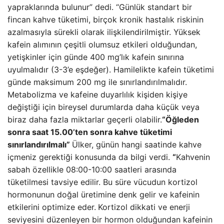
yapraklarında bulunur” dedi. “Günlük standart bir
fincan kahve tüketimi, birçok kronik hastalık riskinin
azalmasıyla sürekli olarak ilişkilendirilmiştir. Yüksek
kafein alımının çeşitli olumsuz etkileri olduğundan,
yetişkinler için günde 400 mg’lık kafein sınırına
uyulmalıdır (3-3’e eşdeğer). Hamilelikte kafein tüketimi
günde maksimum 200 mg ile sınırlandırılmalıdır.
Metabolizma ve kafeine duyarlılık kişiden kişiye
değiştiği için bireysel durumlarda daha küçük veya
biraz daha fazla miktarlar geçerli olabilir.
“Öğleden
sonra saat 15.00’ten sonra kahve tüketimi
sınırlandırılmalı”
Ülker, günün hangi saatinde kahve
içmeniz gerektiği konusunda da bilgi verdi.
“
Kahvenin
sabah özellikle 08:00-10:00 saatleri arasında
tüketilmesi tavsiye edilir. Bu süre vücudun kortizol
hormonunun doğal üretimine denk gelir ve kafeinin
etkilerini optimize eder.
Kortizol dikkati ve enerji
seviyesini düzenleyen bir hormon olduğundan kafeinin