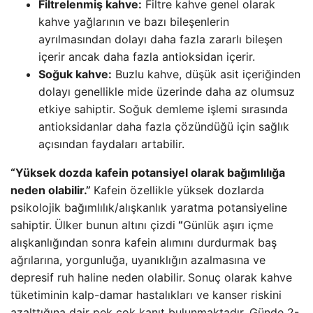
Filtrelenmiş kahve:
Filtre kahve genel olarak
kahve yağlarının ve bazı bileşenlerin
ayrılmasından dolayı daha fazla zararlı bileşen
içerir ancak daha fazla antioksidan içerir.
Soğuk kahve:
Buzlu kahve, düşük asit içeriğinden
dolayı genellikle mide üzerinde daha az olumsuz
etkiye sahiptir. Soğuk demleme işlemi sırasında
antioksidanlar daha fazla çözündüğü için sağlık
açısından faydaları artabilir.
“Yüksek dozda kafein potansiyel olarak bağımlılığa
neden olabilir.”
Kafein özellikle yüksek dozlarda
psikolojik bağımlılık/alışkanlık yaratma potansiyeline
sahiptir.
Ülker bunun altını çizdi
“
Günlük aşırı içme
alışkanlığından sonra kafein alımını durdurmak baş
ağrılarına, yorgunluğa, uyanıklığın azalmasına ve
depresif ruh haline neden olabilir.
Sonuç olarak kahve
tüketiminin kalp-damar hastalıkları ve kanser riskini
azalttığına dair pek çok kanıt bulunmaktadır. Günde 2-