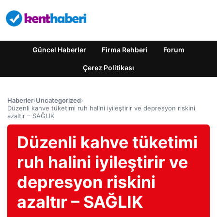
Güncel Haberler
Firma Rehberi
Forum
Çerez Politikası
Haberler
›
Uncategorized
›
Düzenli kahve tüketimi ruh halini iyileştirir ve depresyon riskini
azaltır – SAĞLIK
Düzenli kahve tüketimi
ruh halini iyileştirir ve
depresyon riskini
azaltır – SAĞLIK