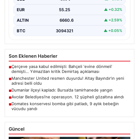
EUR
55.25
▲ +0.32%
ALTIN
6660.6
▲ +2.59%
BTC
3094321
▲ +0.05%
Son Eklenen Haberler
Çerçeve yasa kabul edilmişti: Bahçeli ‘evine dönmeli’
■
demişti… Yılmaz’dan kritik Demirtaş açıklaması
Manchester United resmen duyurdu! Altay Bayındır’ın yeni
■
adresi belli oldu
Dumanlar ilçeyi kapladı: Bursa’da tamirhanede yangın
■
Avcılar Belediyesi’ne operasyon. 12 şüpheli gözaltına alındı
■
Domates konservesi bomba gibi patladı, 9 aylık bebeğin
■
vücudu yandı
Güncel