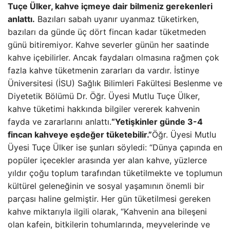
Tuçe Ülker, kahve içmeye dair bilmeniz gerekenleri
anlattı.
Bazıları sabah uyanır uyanmaz tüketirken,
bazıları da günde üç dört fincan kadar tüketmeden
günü bitiremiyor. Kahve severler günün her saatinde
kahve içebilirler. Ancak faydaları olmasına rağmen çok
fazla kahve tüketmenin zararları da vardır. İstinye
Üniversitesi (İSU) Sağlık Bilimleri Fakültesi Beslenme ve
Diyetetik Bölümü Dr. Öğr. Üyesi Mutlu Tuçe Ülker,
kahve tüketimi hakkında bilgiler vererek kahvenin
fayda ve zararlarını anlattı.
“Yetişkinler günde 3-4
fincan kahveye eşdeğer tüketebilir.”
Öğr. Üyesi Mutlu
Üyesi Tuçe Ülker ise şunları söyledi: “Dünya çapında en
popüler içecekler arasında yer alan kahve, yüzlerce
yıldır çoğu toplum tarafından tüketilmekte ve toplumun
kültürel geleneğinin ve sosyal yaşamının önemli bir
parçası haline gelmiştir. Her gün tüketilmesi gereken
kahve miktarıyla ilgili olarak, “Kahvenin ana bileşeni
olan kafein, bitkilerin tohumlarında, meyvelerinde ve