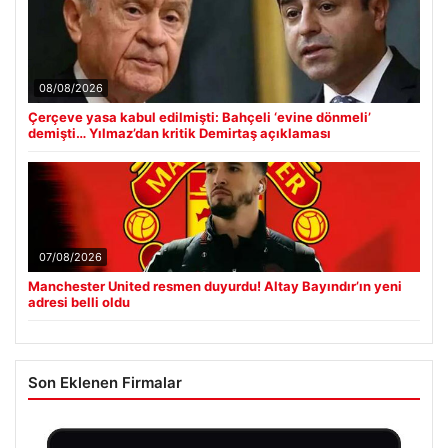
08/08/2026
Çerçeve yasa kabul edilmişti: Bahçeli ‘evine dönmeli’
demişti… Yılmaz’dan kritik Demirtaş açıklaması
07/08/2026
Manchester United resmen duyurdu! Altay Bayındır’ın yeni
adresi belli oldu
Son Eklenen Firmalar