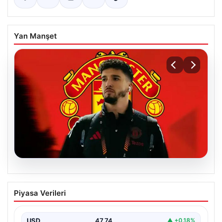
Yan Manşet
07.08.2026
Manchester United resmen duyurdu!
Piyasa Verileri
Altay Bayındır’ın yeni adresi belli oldu
USD
47.74
▲ +0.18%