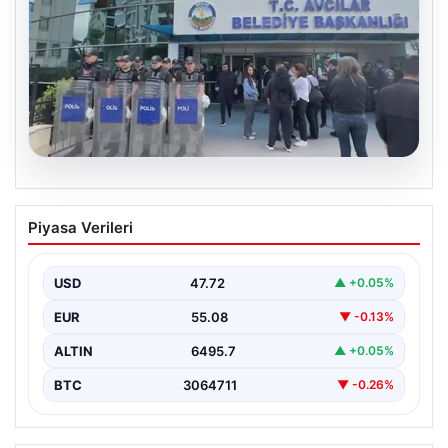
05.08.2026
Avcılar Belediyesi’ne operasyon. 12
Piyasa Verileri
şüpheli gözaltına alındı
USD
47.72
▲ +0.05%
EUR
55.08
▼ -0.13%
ALTIN
6495.7
▲ +0.05%
BTC
3064711
▼ -0.26%