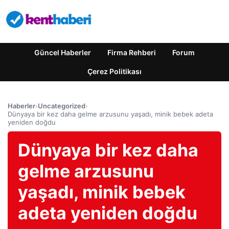
Güncel Haberler
Firma Rehberi
Forum
Çerez Politikası
Haberler
›
Uncategorized
›
Dünyaya bir kez daha gelme arzusunu yaşadı, minik bebek adeta
yeniden doğdu
Dünyaya bir kez daha
gelme arzusunu
yaşadı, minik bebek
adeta yeniden doğdu