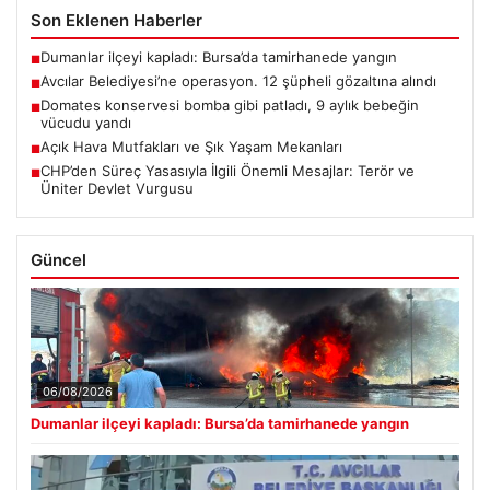
Son Eklenen Haberler
Dumanlar ilçeyi kapladı: Bursa’da tamirhanede yangın
■
Avcılar Belediyesi’ne operasyon. 12 şüpheli gözaltına alındı
■
Domates konservesi bomba gibi patladı, 9 aylık bebeğin
■
vücudu yandı
Açık Hava Mutfakları ve Şık Yaşam Mekanları
■
CHP’den Süreç Yasasıyla İlgili Önemli Mesajlar: Terör ve
■
Üniter Devlet Vurgusu
Güncel
06/08/2026
Dumanlar ilçeyi kapladı: Bursa’da tamirhanede yangın