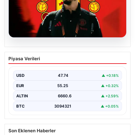
07.08.2026
Manchester United resmen duyurdu!
Piyasa Verileri
Altay Bayındır’ın yeni adresi belli oldu
USD
47.74
▲ +0.18%
EUR
55.25
▲ +0.32%
ALTIN
6660.6
▲ +2.59%
BTC
3094321
▲ +0.05%
Son Eklenen Haberler