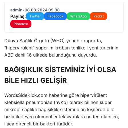
admin
•
08.08.2024 09:38
Paylaş:
Twitter
Facebook
WhatsApp
Reddit
Pinterest
Dünya Sağlık Örgütü (WHO) yeni bir raporda,
“hipervirülent” süper mikrobun tehlikeli yeni türlerinin
ABD dahil 16 ülkede bulunduğunu duyurdu.
BAĞIŞIKLIK SİSTEMİNİZ İYİ OLSA
BİLE HIZLI GELİŞİR
WordsSideKick.com haberine göre hipervirülent
Klebsiella pneumoniae (hvKp) olarak bilinen süper
mikrop, sağlıklı bağışıklık sistemi olan kişilerde bile
hızla ilerleyen ölümcül enfeksiyonlara neden olabilen,
ilaca dirençli bir bakteri türüdür.