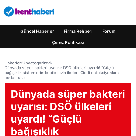
Güncel Haberler
Firma Rehberi
Forum
Çerez Politikası
Haberler
›
Uncategorized
›
Dünyada süper bakteri uyarısı: DSÖ ülkeleri uyardı! “Güçlü
bağışıklık sistemlerinde bile hızla ilerler” Ciddi enfeksiyonlara
neden olur
Dünyada süper bakteri
uyarısı: DSÖ ülkeleri
uyardı! “Güçlü
bağışıklık