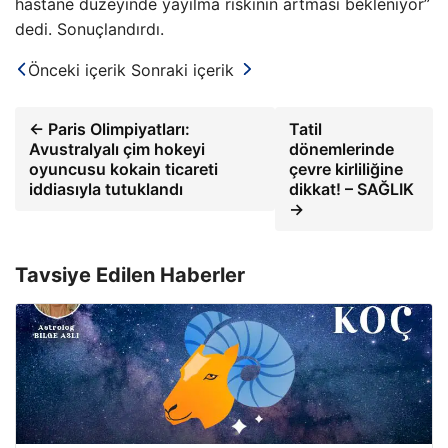
hastane düzeyinde yayılma riskinin artması bekleniyor”
dedi. Sonuçlandırdı.
Önceki içerik
Sonraki içerik
← Paris Olimpiyatları:
Tatil
Avustralyalı çim hokeyi
dönemlerinde
oyuncusu kokain ticareti
çevre kirliliğine
iddiasıyla tutuklandı
dikkat! – SAĞLIK
→
Tavsiye Edilen Haberler