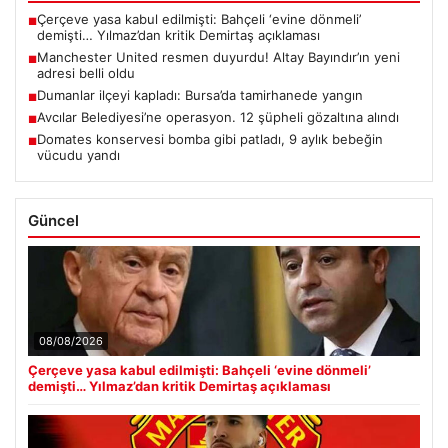
Çerçeve yasa kabul edilmişti: Bahçeli ‘evine dönmeli’
■
demişti… Yılmaz’dan kritik Demirtaş açıklaması
Manchester United resmen duyurdu! Altay Bayındır’ın yeni
■
adresi belli oldu
Dumanlar ilçeyi kapladı: Bursa’da tamirhanede yangın
■
Avcılar Belediyesi’ne operasyon. 12 şüpheli gözaltına alındı
■
Domates konservesi bomba gibi patladı, 9 aylık bebeğin
■
vücudu yandı
Güncel
08/08/2026
Çerçeve yasa kabul edilmişti: Bahçeli ‘evine dönmeli’
demişti… Yılmaz’dan kritik Demirtaş açıklaması