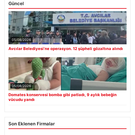
Güncel
05/08/2026
Avcılar Belediyesi’ne operasyon. 12 şüpheli gözaltına alındı
05/08/2026
Domates konservesi bomba gibi patladı, 9 aylık bebeğin
vücudu yandı
Son Eklenen Firmalar