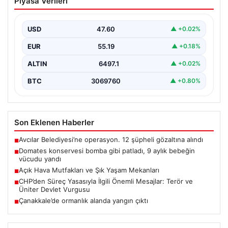
Piyasa Verileri
Mekanları
Dış hava tasarımı günümüzde ciddi bir gelişim
göstermektedir. Özellikle de lüks evlerde yaşayan ev…
USD
47.60
▲ +0.02%
EUR
55.19
▲ +0.18%
ALTIN
6497.1
▲ +0.02%
BTC
3069760
▲ +0.80%
Son Eklenen Haberler
Avcılar Belediyesi’ne operasyon. 12 şüpheli gözaltına alındı
■
Domates konservesi bomba gibi patladı, 9 aylık bebeğin
■
vücudu yandı
Açık Hava Mutfakları ve Şık Yaşam Mekanları
■
CHP’den Süreç Yasasıyla İlgili Önemli Mesajlar: Terör ve
■
Üniter Devlet Vurgusu
Çanakkale’de ormanlık alanda yangın çıktı
■