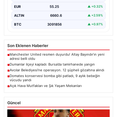
EUR
55.25
▲ +0.32%
ALTIN
6660.6
▲ +2.59%
BTC
3091856
▲ +0.97%
Son Eklenen Haberler
Manchester United resmen duyurdu! Altay Bayındır’ın yeni
■
adresi belli oldu
Dumanlar ilçeyi kapladı: Bursa’da tamirhanede yangın
■
Avcılar Belediyesi’ne operasyon. 12 şüpheli gözaltına alındı
■
Domates konservesi bomba gibi patladı, 9 aylık bebeğin
■
vücudu yandı
Açık Hava Mutfakları ve Şık Yaşam Mekanları
■
Güncel