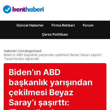
Güncel Haberler
Firma Rehberi
Forum
Çerez Politikası
Haberler
›
Uncategorized
›
Biden’ın ABD başkanlık yarışından çekilmesi Beyaz Saray’ı şaşırttı:
‘Tweet’lerden öğrendik’
Biden’ın ABD
başkanlık yarışından
çekilmesi Beyaz
Saray’ı şaşırttı: