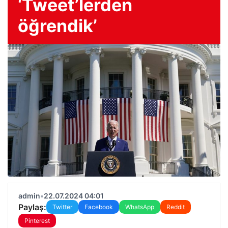
‘Tweet’lerden
öğrendik’
admin
•
22.07.2024 04:01
Paylaş:
Twitter
Facebook
WhatsApp
Reddit
Pinterest