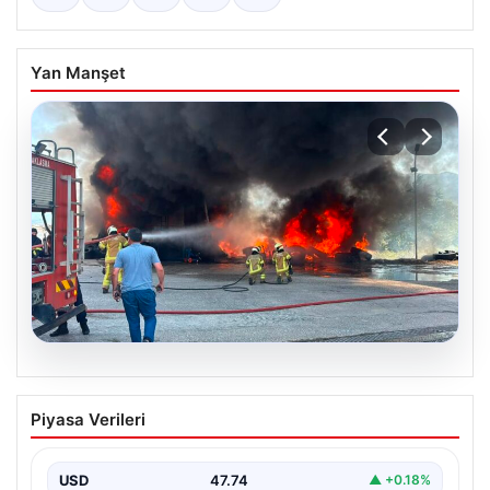
Yan Manşet
06.08.2026
Dumanlar ilçeyi kapladı: Bursa’da
Piyasa Verileri
tamirhanede yangın
USD
47.74
▲ +0.18%