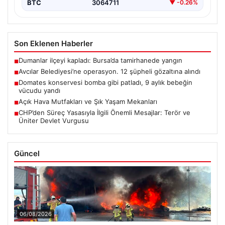
BTC
3064711
▼ -0.26%
Son Eklenen Haberler
Dumanlar ilçeyi kapladı: Bursa’da tamirhanede yangın
■
Avcılar Belediyesi’ne operasyon. 12 şüpheli gözaltına alındı
■
Domates konservesi bomba gibi patladı, 9 aylık bebeğin
■
vücudu yandı
Açık Hava Mutfakları ve Şık Yaşam Mekanları
■
CHP’den Süreç Yasasıyla İlgili Önemli Mesajlar: Terör ve
■
Üniter Devlet Vurgusu
Güncel
06/08/2026