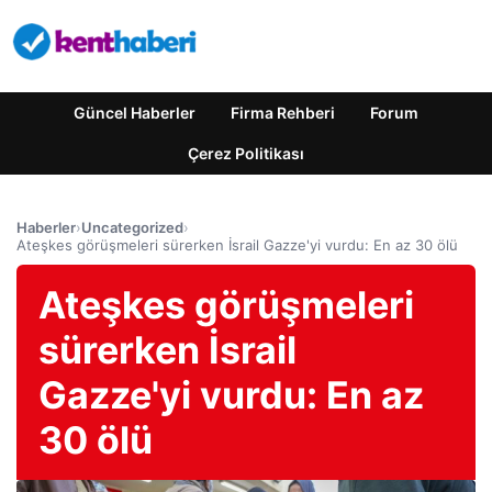
Güncel Haberler
Firma Rehberi
Forum
Çerez Politikası
Haberler
›
Uncategorized
›
Ateşkes görüşmeleri sürerken İsrail Gazze'yi vurdu: En az 30 ölü
Ateşkes görüşmeleri
sürerken İsrail
Gazze'yi vurdu: En az
30 ölü