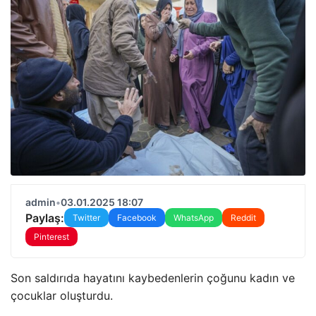
admin
•
03.01.2025 18:07
Paylaş:
Twitter
Facebook
WhatsApp
Reddit
Pinterest
Son saldırıda hayatını kaybedenlerin çoğunu kadın ve
çocuklar oluşturdu.