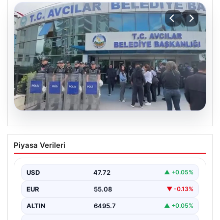
05.08.2026
Avcılar Belediyesi’ne operasyon. 12
Piyasa Verileri
şüpheli gözaltına alındı
USD
47.72
▲ +0.05%
EUR
55.08
▼ -0.13%
ALTIN
6495.7
▲ +0.05%