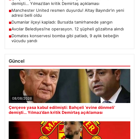
demişti… Yılmaz’dan kritik Demirtaş açıklaması
Manchester United resmen duyurdu! Altay Bayındır’ın yeni
■
adresi belli oldu
Dumanlar ilçeyi kapladı: Bursa’da tamirhanede yangın
■
Avcılar Belediyesi’ne operasyon. 12 şüpheli gözaltına alındı
■
Domates konservesi bomba gibi patladı, 9 aylık bebeğin
■
vücudu yandı
Güncel
08/08/2026
Çerçeve yasa kabul edilmişti: Bahçeli ‘evine dönmeli’
demişti… Yılmaz’dan kritik Demirtaş açıklaması