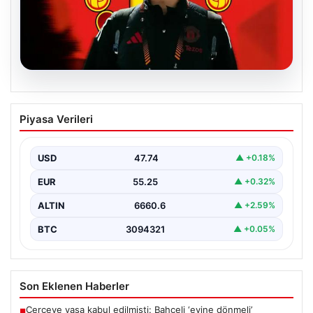
07.08.2026
Manchester United resmen duyurdu!
Piyasa Verileri
Altay Bayındır’ın yeni adresi belli oldu
USD
47.74
▲ +0.18%
EUR
55.25
▲ +0.32%
ALTIN
6660.6
▲ +2.59%
BTC
3094321
▲ +0.05%
Son Eklenen Haberler
Çerçeve yasa kabul edilmişti: Bahçeli ‘evine dönmeli’
■