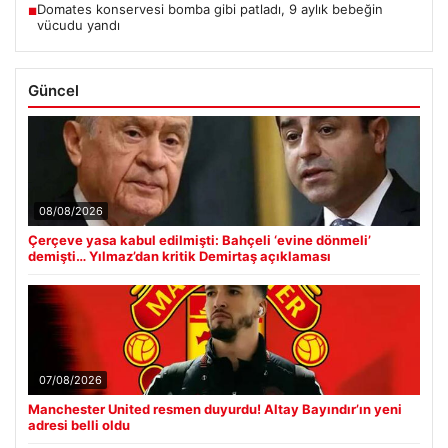
Domates konservesi bomba gibi patladı, 9 aylık bebeğin
■
vücudu yandı
Güncel
08/08/2026
Çerçeve yasa kabul edilmişti: Bahçeli ‘evine dönmeli’
demişti… Yılmaz’dan kritik Demirtaş açıklaması
07/08/2026
Manchester United resmen duyurdu! Altay Bayındır’ın yeni
adresi belli oldu