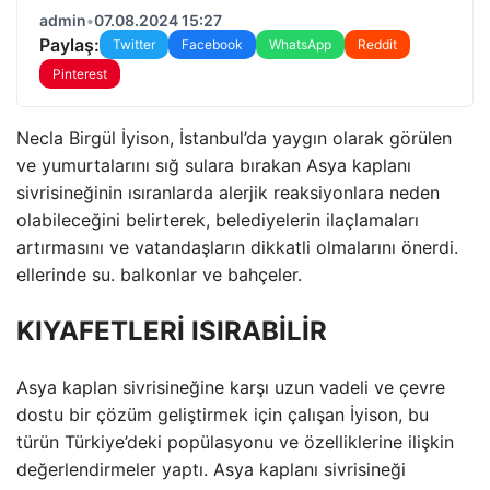
admin
•
07.08.2024 15:27
Paylaş:
Twitter
Facebook
WhatsApp
Reddit
Pinterest
Necla Birgül İyison, İstanbul’da yaygın olarak görülen
ve yumurtalarını sığ sulara bırakan Asya kaplanı
sivrisineğinin ısıranlarda alerjik reaksiyonlara neden
olabileceğini belirterek, belediyelerin ilaçlamaları
artırmasını ve vatandaşların dikkatli olmalarını önerdi.
ellerinde su. balkonlar ve bahçeler.
KIYAFETLERİ ISIRABİLİR
Asya kaplan sivrisineğine karşı uzun vadeli ve çevre
dostu bir çözüm geliştirmek için çalışan İyison, bu
türün Türkiye’deki popülasyonu ve özelliklerine ilişkin
değerlendirmeler yaptı. Asya kaplanı sivrisineği