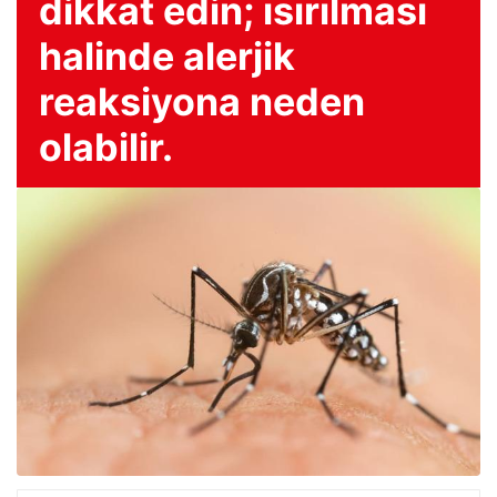
dikkat edin; ısırılması
halinde alerjik
reaksiyona neden
olabilir.