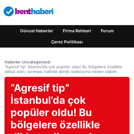
Güncel Haberler
Firma Rehberi
Forum
Çerez Politikası
Haberler
›
Uncategorized
›
“Agresif tip” İstanbul’da çok popüler oldu! Bu bölgelere özellikle
dikkat edin; ısırılması halinde alerjik reaksiyona neden olabilir.
“Agresif tip”
İstanbul’da çok
popüler oldu! Bu
bölgelere özellikle