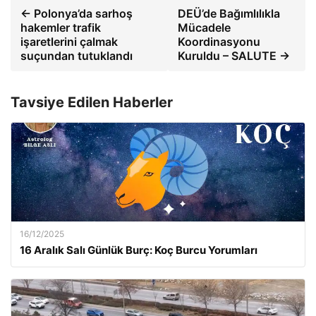
← Polonya’da sarhoş
DEÜ’de Bağımlılıkla
hakemler trafik
Mücadele
işaretlerini çalmak
Koordinasyonu
suçundan tutuklandı
Kuruldu – SALUTE →
Tavsiye Edilen Haberler
16/12/2025
16 Aralık Salı Günlük Burç: Koç Burcu Yorumları