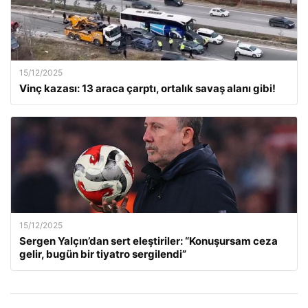
15/12/2025
Vinç kazası: 13 araca çarptı, ortalık savaş alanı gibi!
15/12/2025
Sergen Yalçın’dan sert eleştiriler: “Konuşursam ceza
gelir, bugün bir tiyatro sergilendi”