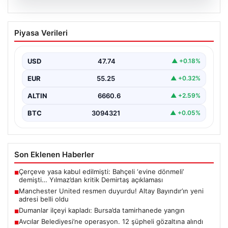
07.08.2026
Manchester United resmen duyurdu!
Piyasa Verileri
Altay Bayındır’ın yeni adresi belli oldu
USD
47.74
▲ +0.18%
EUR
55.25
▲ +0.32%
ALTIN
6660.6
▲ +2.59%
BTC
3094321
▲ +0.05%
Son Eklenen Haberler
Çerçeve yasa kabul edilmişti: Bahçeli ‘evine dönmeli’
■
demişti… Yılmaz’dan kritik Demirtaş açıklaması
Manchester United resmen duyurdu! Altay Bayındır’ın yeni
■
adresi belli oldu
Dumanlar ilçeyi kapladı: Bursa’da tamirhanede yangın
■
Avcılar Belediyesi’ne operasyon. 12 şüpheli gözaltına alındı
■