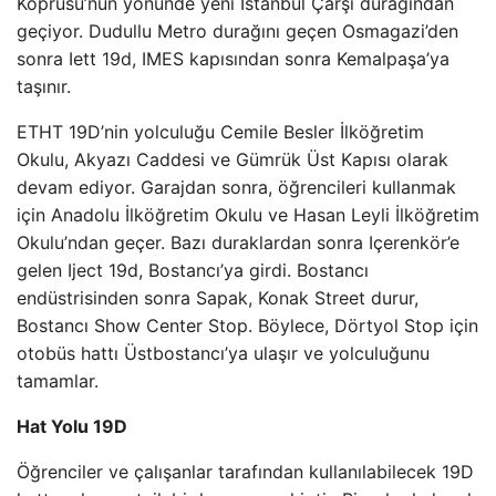
Köprüsü’nün yönünde yeni İstanbul Çarşı durağından
geçiyor. Dudullu Metro durağını geçen Osmagazi’den
sonra Iett 19d, IMES kapısından sonra Kemalpaşa’ya
taşınır.
ETHT 19D’nin yolculuğu Cemile Besler İlköğretim
Okulu, Akyazı Caddesi ve Gümrük Üst Kapısı olarak
devam ediyor. Garajdan sonra, öğrencileri kullanmak
için Anadolu İlköğretim Okulu ve Hasan Leyli İlköğretim
Okulu’ndan geçer. Bazı duraklardan sonra Içerenkör’e
gelen Iject 19d, Bostancı’ya girdi. Bostancı
endüstrisinden sonra Sapak, Konak Street durur,
Bostancı Show Center Stop. Böylece, Dörtyol Stop için
otobüs hattı Üstbostancı’ya ulaşır ve yolculuğunu
tamamlar.
Hat Yolu 19D
Öğrenciler ve çalışanlar tarafından kullanılabilecek 19D