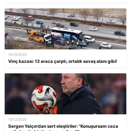
15/12/2025
Vinç kazası: 13 araca çarptı, ortalık savaş alanı gibi!
15/12/2025
Sergen Yalçın’dan sert eleştiriler: “Konuşursam ceza