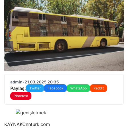
admin
•
21.03.2025 20:35
Paylaş:
Twitter
Facebook
WhatsApp
Reddit
Pinterest
KAYNAK
Cnnturk.com