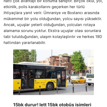
hattı çok avantajlı bir konuma sahiptir. Birçok okul, yol,
etkinlik, polis karakollarını geçerken her türlü
ihtiyaçlara yanıt verir. Ümraniye ve Bostancı arasında
mükemmel bir yolu olduğundan, yolcu sayısı yüksektir.
Ancak, uçuşlar yeterli olduğundan, yolcuları rotaya
alamama sorunu yoktur. Ekstra uçuşlar olası sorunlara
tabi tutulduğundan, ulaşım kolaylaştırılır ve herkes 19D
hattından yararlanabilir.
15bk durur! Iett 15bk otobüs isimleri