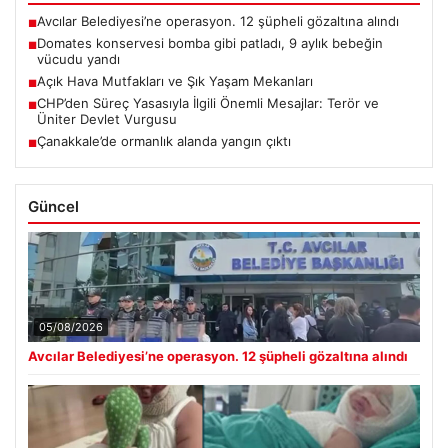
Avcılar Belediyesi’ne operasyon. 12 şüpheli gözaltına alındı
■
Domates konservesi bomba gibi patladı, 9 aylık bebeğin
■
vücudu yandı
Açık Hava Mutfakları ve Şık Yaşam Mekanları
■
CHP’den Süreç Yasasıyla İlgili Önemli Mesajlar: Terör ve
■
Üniter Devlet Vurgusu
Çanakkale’de ormanlık alanda yangın çıktı
■
Güncel
05/08/2026
Avcılar Belediyesi’ne operasyon. 12 şüpheli gözaltına alındı