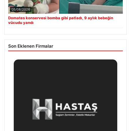
05/08/2026
Domates konservesi bomba gibi patladı, 9 aylık bebeğin
vücudu yandı
Son Eklenen Firmalar