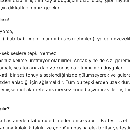
den olabilir. İşitme kaybı doğuştan olabileceği gibi hayatı
in dikkatli olmanız gerekir.
leri!
yorsa,
 (-bab-bab,-mam-mam gibi ses üretimleri), ya da gevezeli
ksek seslere tepki vermez,
henüz kelime üretmiyor olabilirler. Ancak yine de sizi göre
nlamalı, ses tonunuzdan ve konuşma ritminizden duyguları
fkatli bir ses tonuyla seslendiğinizde gülümseyerek ve güler
nizden anladığı için ağlamalıdır. Tüm bu tepkilerden uzak dur
emişse mutlaka referans merkezlerine başvurarak ileri işit
ılır?
ma hastaneden taburcu edilmeden önce yapılır. Bu test özel b
oluna kulaklık takılır ve çocuğun başına elektrotlar yerleştiri