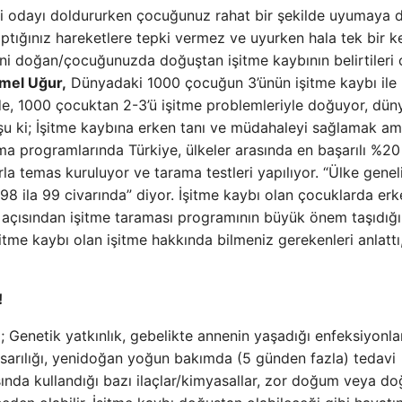
sesi odayı doldururken çocuğunuz rahat bir şekilde uyumaya
aptığınız hareketlere tepki vermez ve uyurken hala tek bir k
ni doğan/çocuğunuzda doğuştan işitme kaybının belirtileri ol
mel Uğur,
Dünyadaki 1000 çocuğun 3’ünün işitme kaybı ile
de, 1000 çocuktan 2-3’ü işitme problemleriyle doğuyor, dün
 şu ki; İşitme kaybına erken tanı ve müdahaleyi sağlamak am
a programlarında Türkiye, ülkeler arasında en başarılı %20
rla temas kuruluyor ve tarama testleri yapılıyor. “Ülke gene
98 ila 99 civarında” diyor. İşitme kaybı olan çocuklarda erk
 açısından işitme taraması programının büyük önem taşıdığı
me kaybı olan işitme hakkında bilmeniz gerekenleri anlattı
!
; Genetik yatkınlık, gebelikte annenin yaşadığı enfeksiyonlar
sarılığı, yenidoğan yoğun bakımda (5 günden fazla) tedavi
sında kullandığı bazı ilaçlar/kimyasallar, zor doğum veya d