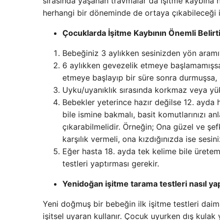
sırasında yaşanan travmalar da işitme kaybına ne
herhangi bir döneminde de ortaya çıkabileceği iç
Çocuklarda İşitme Kaybının Önemli Belirti
Bebeğiniz 3 aylıkken sesinizden yön aramı
6 aylıkken gevezelik etmeye başlamamışsa
etmeye başlayıp bir süre sonra durmuşsa,
Uyku/uyanıklık sırasında korkmaz veya yü
Bebekler yeterince hazır değilse 12. ayda 
bile ismine bakmalı, basit komutlarınızı a
çıkarabilmelidir. Örneğin; Ona güzel ve şe
karşılık vermeli, ona kızdığınızda ise sesi
Eğer hasta 18. ayda tek kelime bile üretem
testleri yaptırması gerekir.
Yenidoğan işitme tarama testleri nasıl yap
Yeni doğmuş bir bebeğin ilk işitme testleri dai
işitsel uyaran kullanır. Çocuk uyurken dış kulak y