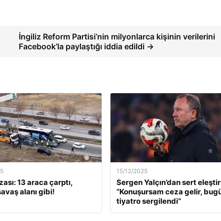
İngiliz Reform Partisi’nin milyonlarca kişinin verilerini
Facebook’la paylaştığı iddia edildi →
25
15/12/2025
ası: 13 araca çarptı,
Sergen Yalçın’dan sert eleştiri
savaş alanı gibi!
“Konuşursam ceza gelir, bugü
tiyatro sergilendi”