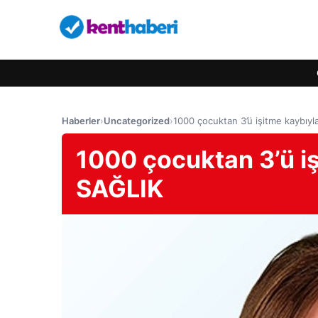
Haberler
›
Uncategorized
›
1000 çocuktan 3’ü işitme kaybıy
1000 çocuktan 3’ü iş
SAĞLIK