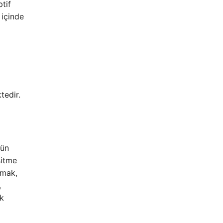
tif
 içinde
tedir.
gün
şitme
çmak,
,
ak