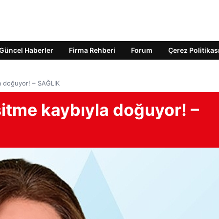
Güncel Haberler
Firma Rehberi
Forum
Çerez Politikas
la doğuyor! – SAĞLIK
itme kaybıyla doğuyor! –