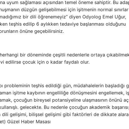
 ona uyum sağlaması açısından temel öneme sahiptir. Bu adap
onuşmanın düzgün gelişebilmesi için işitmenin normal sınırlar
madığımız bir dili öğrenemeyiz” diyen Odyolog Emel Uğur,
kken teşhis edilip 6 aylıkken tedaviye başlanması olduğunu
runların önüne geçebilirsiniz.
erhangi bir döneminde çeşitli nedenlerle ortaya çıkabilmek
vi edilirse çocuk için o kadar faydalı olur.
ı probleminin teşhis edildiği gün, müdahalelerin başladığı 
aman işitme kaybının engelliliğe dönüşmesini engellemek, i
lamak, çocuğun bireysel potansiyeline ulaşmasının önünü a
. kullanışlı. gelecekte. Bu nedenle çocuğun akademik başarısı
ili gelişimi, bilişsel gelişimi gibi faktörleri de dikkate alar
net) Güzel Haber Masası