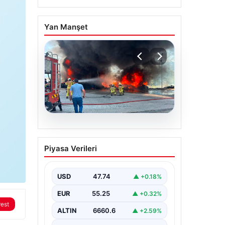
Yan Manşet
06.08.2026
Dumanlar ilçeyi kapladı:
Piyasa Verileri
Bursa’da tamirhanede
yangın
USD
47.74
▲ +0.18%
EUR
55.25
▲ +0.32%
rest
ALTIN
6660.6
▲ +2.59%