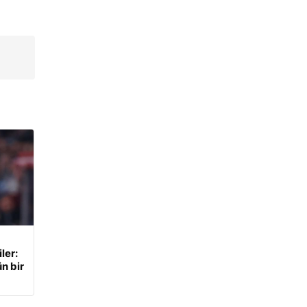
ler:
n bir