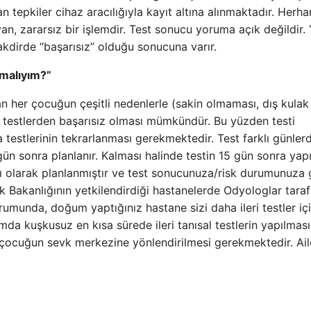
n tepkiler cihaz aracılığıyla kayıt altına alınmaktadır. Herha
, zararsız bir işlemdir. Test sonucu yoruma açık değildir. 
 takdirde “başarısız” olduğu sonucuna varır.
malıyım?”
 her çocuğun çeşitli nedenlerle (sakin olmaması, dış kulak
lk testlerden başarısız olması mümkündür. Bu yüzden testi
estlerinin tekrarlanması gerekmektedir. Test farklı günlerd
5 gün sonra planlanır. Kalması halinde testin 15 gün sonra yap
lı olarak planlanmıştır ve test sonucunuza/risk durumunuza
ağlık Bakanlığının yetkilendirdiği hastanelerde Odyologlar tara
rumunda, doğum yaptığınız hastane sizi daha ileri testler iç
da kuşkusuz en kısa sürede ileri tanısal testlerin yapılması
 çocuğun sevk merkezine yönlendirilmesi gerekmektedir. Ail