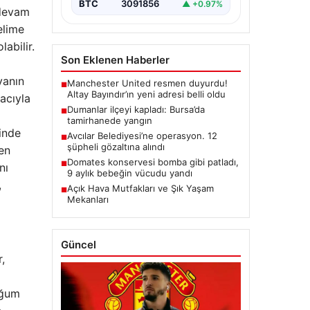
BTC
3091856
▲ +0.97%
 devam
elime
abilir.
Son Eklenen Haberler
yanın
Manchester United resmen duyurdu!
■
Altay Bayındır’ın yeni adresi belli oldu
acıyla
Dumanlar ilçeyi kapladı: Bursa’da
■
tamirhanede yangın
linde
Avcılar Belediyesi’ne operasyon. 12
■
şüpheli gözaltına alındı
en
Domates konservesi bomba gibi patladı,
■
nı
9 aylık bebeğin vücudu yandı
,
Açık Hava Mutfakları ve Şık Yaşam
■
Mekanları
Güncel
,
oğum