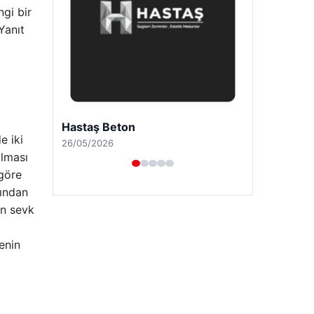
ngi bir
Yanıt
Prenses Night Club
e iki
29/04/2026
ılması
 göre
fından
in sevk
enin