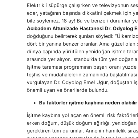
Elektrikli süpürge çalışırken ve televizyonun 
eder, yatağının başında dikkatini çekmek için y
bile söylemez. 18 ay! Bu ve benzeri durumlar ye
Acıbadem Altunizade Hastanesi Dr. Odyolog E
doğduğunu belirterek şunları söyledi: “Ülkemiz
dört bir yanına benzer oranlar. Ama güzel olan
dünya çapında yürütülen yenidoğan işitme taram
arasında yer alıyor. İstanbul’da tüm yenidoğanla
işitme taraması programının başarı oranı yüzde 
teşhis ve müdahalelerin zamanında başlatılması
vurgulayan Dr. Odyolog Emel Uğur, doğuştan işit
önemli uyarı ve önerilerde bulundu.
Bu faktörler işitme kaybına neden olabilir
İşitme kaybına yol açan en önemli risk faktörleri
erken doğum, düşük doğum ağırlığı, yenidoğan 
gerektiren tüm durumlar. Annenin hamilelik sıra