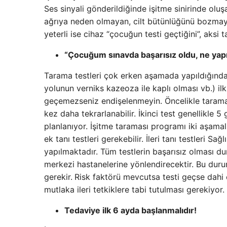
Ses sinyali gönderildiğinde işitme sinirinde oluşa
ağrıya neden olmayan, cilt bütünlüğünü bozmayan
yeterli ise cihaz “çocuğun testi geçtiğini”, aksi
“Çocuğum sınavda başarısız oldu, ne yap
Tarama testleri çok erken aşamada yapıldığından
yolunun verniks kazeoza ile kaplı olması vb.) i
geçemezseniz endişelenmeyin. Öncelikle tarama t
kez daha tekrarlanabilir. İkinci test genellikle 
planlanıyor. İşitme taraması programı iki aşama
ek tanı testleri gerekebilir. İleri tanı testleri S
yapılmaktadır. Tüm testlerin başarısız olması du
merkezi hastanelerine yönlendirecektir. Bu durum
gerekir.
Risk faktörü mevcutsa testi geçse dahi
mutlaka ileri tetkiklere tabi tutulması gerekiyor.
Tedaviye ilk 6 ayda başlanmalıdır!