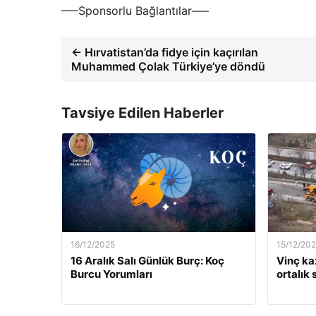
—–Sponsorlu Bağlantılar—–
← Hırvatistan’da fidye için kaçırılan
Muhammed Çolak Türkiye’ye döndü
Tavsiye Edilen Haberler
16/12/2025
15/12/20
16 Aralık Salı Günlük Burç: Koç
Vinç kaz
Burcu Yorumları
ortalık 