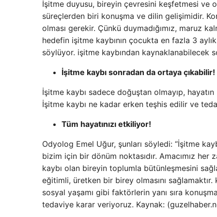
İşitme duyusu, bireyin çevresini keşfetmesi ve
süreçlerden biri konuşma ve dilin gelişimidir. K
olması gerekir. Çünkü duymadığımız, maruz kal
hedefin işitme kaybının çocukta en fazla 3 aylı
söylüyor. işitme kaybından kaynaklanabilecek so
İşitme kaybı sonradan da ortaya çıkabilir!
İşitme kaybı sadece doğuştan olmayıp, hayatın h
İşitme kaybı ne kadar erken teşhis edilir ve teda
Tüm hayatınızı etkiliyor!
Odyolog Emel Uğur, şunları söyledi: “İşitme kayb
bizim için bir dönüm noktasıdır. Amacımız her z
kaybı olan bireyin toplumla bütünleşmesini sağ
eğitimli, üretken bir birey olmasını sağlamaktır
sosyal yaşamı gibi faktörlerin yanı sıra konuşma d
tedaviye karar veriyoruz. Kaynak: (guzelhaber.