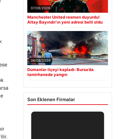
n
07/08/2026
Manchester United resmen duyurdu!
Altay Bayındır’ın yeni adresi belli oldu
k
06/08/2026
mese
Dumanlar ilçeyi kapladı: Bursa’da
tamirhanede yangın
ek
ursa
me
Son Eklenen Firmalar
ir
lir.