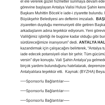
el ele vererek güzel hizmetler sunmaya devam edec
görevine başlayan Antalya Valisi Hulusi Şahin ken
Başkanı Muhittin Böcek’e iade-i ziyarette bulundu. 
Büyükşehir Belediyesi anı defterini imzaladı.
BAŞ
ziyaretten duyduğu memnuniyeti dile getiren Başkan 
arkadaşlarım adına teşekkür ediyorum. Yeni görevin
Valiliğimiz işbirliği ile bugüne kadar olduğu gibi 
sürdüreceğimize inanıyorum” dedi.
ANTALYA HA
kazandırmak için çalışacağını belirterek, “Antalya t
iade edecek potansiyeli olan bir şehir. Tüm gücümüz
versin” diye konuştu. Vali Şahin Antalya’ya gelmed
birçok yardımı bulunduğunu hatırlatarak, depremzede
Antalyalılara teşekkür etti.
Kaynak: (BYZHA) Beyaz
—–Sponsorlu Bağlantılar—–
—–Sponsorlu Bağlantılar—–
—–Sponsorlu Bağlantılar—–