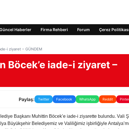
Güncel Haberler
Firma Rehberi
Forum
Çerez Politikas
iade-i ziyaret – GÜNDEM
n Böcek’e iade-i ziyaret –
Paylaş:
Twitter
Facebook
WhatsApp
Reddit
Pinte
lediye Başkanı Muhittin Böcek’e iade-i ziyarette bulundu. Vali 
a Büyükşehir Belediyemiz ve Valiliğimiz işbirliğiyle Antalya’mı