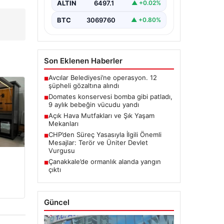
ALTIN
6497.1
▲ +0.02%
“content”: “…
BTC
3069760
▲ +0.80%
Son Eklenen Haberler
Avcılar Belediyesi’ne operasyon. 12
■
şüpheli gözaltına alındı
Domates konservesi bomba gibi patladı,
■
9 aylık bebeğin vücudu yandı
Açık Hava Mutfakları ve Şık Yaşam
■
Mekanları
CHP’den Süreç Yasasıyla İlgili Önemli
■
Mesajlar: Terör ve Üniter Devlet
Vurgusu
Çanakkale’de ormanlık alanda yangın
■
çıktı
Güncel