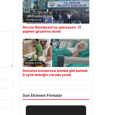
05/08/2026
Avcılar Belediyesi’ne operasyon. 12
şüpheli gözaltına alındı
05/08/2026
Domates konservesi bomba gibi patladı,
9 aylık bebeğin vücudu yandı
Son Eklenen Firmalar