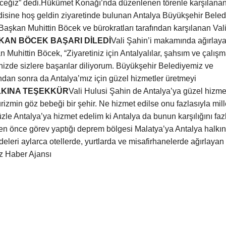
eğiz” dedi.
Hükümet Konağı’nda düzenlenen törenle karşılana
disine hoş geldin ziyaretinde bulunan Antalya Büyükşehir Beled
Başkan Muhittin Böcek ve bürokratları tarafından karşılanan Val
KAN BÖCEK BAŞARI DİLEDİ
Vali Şahin’i makamında ağırlay
Muhittin Böcek, “Ziyaretiniz için Antalyalılar, şahsım ve çalış
izde sizlere başarılar diliyorum. Büyükşehir Belediyemiz ve
bundan sonra da Antalya’mız için güzel hizmetler üretmeyi
LKINA TEŞEKKÜR
Vali Hulusi Şahin de Antalya’ya güzel hizme
urizmin göz bebeği bir şehir. Ne hizmet edilse onu fazlasıyla mill
le Antalya’ya hizmet edelim ki Antalya da bunun karşılığını faz
en önce görev yaptığı deprem bölgesi Malatya’ya Antalya halkın
leri aylarca otellerde, yurtlarda ve misafirhanelerde ağırlayan
 Haber Ajansı