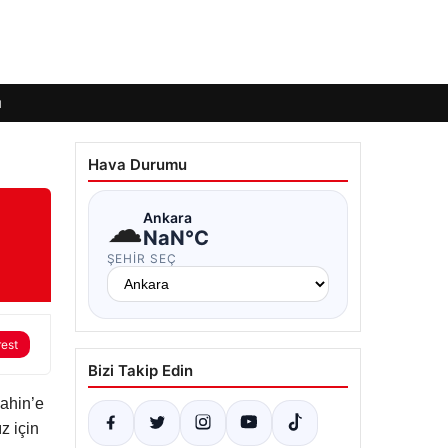
ı
Hava Durumu
☁
Ankara
NaN°C
ŞEHIR SEÇ
rest
Bizi Takip Edin
Şahin’e
z için