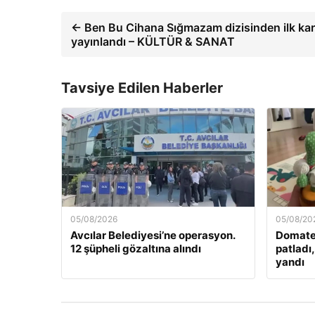
← Ben Bu Cihana Sığmazam dizisinden ilk kar
yayınlandı – KÜLTÜR & SANAT
Tavsiye Edilen Haberler
05/08/2026
05/08/20
Avcılar Belediyesi’ne operasyon.
Domate
12 şüpheli gözaltına alındı
patladı
yandı