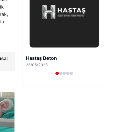
ik
rak,
da
Prenses Night Club
usal
29/04/2026