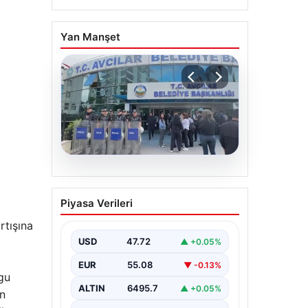
Yan Manşet
05.08.2026
Avcılar Belediyesi’ne
Piyasa Verileri
operasyon. 12 şüpheli
gözaltına alındı
rtışına
USD
47.72
▲ +0.05%
EUR
55.08
▼ -0.13%
gu
ALTIN
6495.7
▲ +0.05%
ın