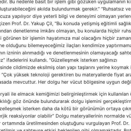
dir. Bu nedenle basit bir işlem gibi gözüken uygulamanın ki
luşturabileceğini akılda bulundurmak gerekir.” “Ruhsatsız ve
za yapılıyor diye yeterli bilgi ve deneyimi olmayan yerle
çizen Prof. Dr. Yakup Çil, “Bu konuda yetişmiş eğitimli sağlı
arafından denetlenme imkânı olmayan, bu konularda hiçbir ruhs
bi görünen bir işlemin hayatımıza mal olacağını hiçbir zaman
ne olduğunu bilemeyeceğimiz ilaçları kendimize yaptırmamal
ının izninin alınmadığı ve denetlenmesinin olamayacağı sahte
” ifadelerini kullandı. “Güzelleşmek isterken sağlınızı
inde cildimizde eksilmiş olan yapı taşlarını yerine koymak 
l, “Çok yüksek teknoloji gerektiren bu materyallerde fiyat ara
iyasada mevcuttur. Her dolgu her vücut bölgesine uygun değil
li ile elmacık kemiğimizi belirginleştirmek için kullanılan 
rklılığı göz önünde bulundurarak dolgu işlemini gerçekleştirm
zelleşmek isterken daha da kötü bir görünümün ortaya çık
erjik reaksiyonlar olabilir” Dolgu materyallerinin normalde v
r ortamında üretilmesinden oluştuğunu vurgulayan Prof. Dr. 
tilmiş ve sahteyse etkisi beklenilen gibi olmamaktadır. Bo