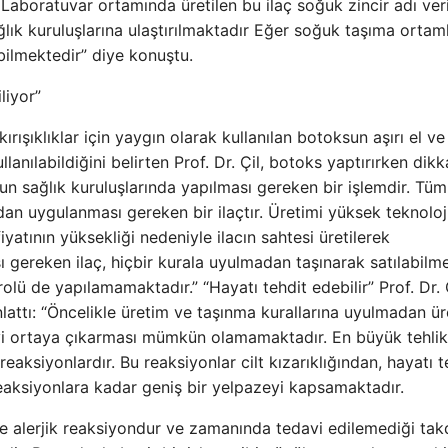
. Laboratuvar ortamında üretilen bu ilaç soğuk zincir adı veri
lık kuruluşlarına ulaştırılmaktadır Eğer soğuk taşıma ortaml
bilmektedir” diye konuştu.
liyor”
rışıklıklar için yaygın olarak kullanılan botoksun aşırı el ve
lanılabildiğini belirten Prof. Dr. Çil, botoks yaptırırken dikk
un sağlık kuruluşlarında yapılması gereken bir işlemdir. Tüm 
ndan uygulanması gereken bir ilaçtır. Üretimi yüksek teknoloj
fiyatının yüksekliği nedeniyle ilacın sahtesi üretilerek
ı gereken ilaç, hiçbir kurala uyulmadan taşınarak satılabilme
olü de yapılamamaktadır.” “Hayatı tehdit edebilir” Prof. Dr. Ç
nlattı: “Öncelikle üretim ve taşınma kurallarına uyulmadan ür
kiyi ortaya çıkarması mümkün olamamaktadır. En büyük tehlik
eaksiyonlardır. Bu reaksiyonlar cilt kızarıklığından, hayatı t
 reaksiyonlara kadar geniş bir yelpazeyi kapsamaktadır.
ece alerjik reaksiyondur ve zamanında tedavi edilemediği tak