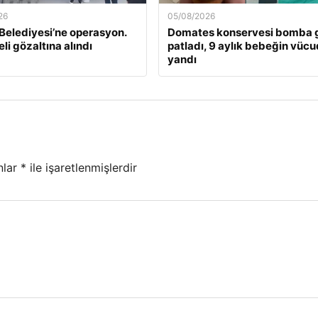
26
05/08/2026
 Belediyesi’ne operasyon.
Domates konservesi bomba g
li gözaltına alındı
patladı, 9 aylık bebeğin vüc
yandı
nlar
*
ile işaretlenmişlerdir