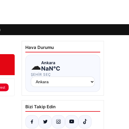
ı
Hava Durumu
☁
Ankara
NaN°C
ŞEHIR SEÇ
rest
Bizi Takip Edin