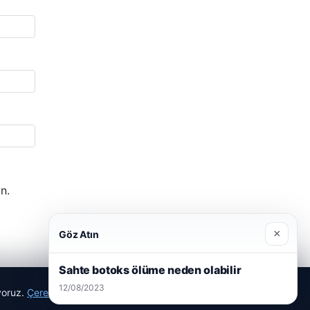
n.
×
Göz Atın
Sahte botoks ölüme neden olabilir
12/08/2023
ıyoruz.
Çerez Politikamız
Reddet
Kabul Et