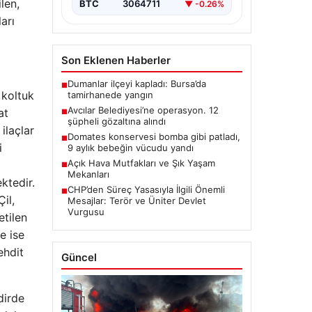
len,
BTC
3064711
▼ -0.26%
arı
Son Eklenen Haberler
Dumanlar ilçeyi kapladı: Bursa’da
■
 koltuk
tamirhanede yangın
Avcılar Belediyesi’ne operasyon. 12
at
■
şüpheli gözaltına alındı
ilaçlar
Domates konservesi bomba gibi patladı,
■
i
9 aylık bebeğin vücudu yandı
Açık Hava Mutfakları ve Şık Yaşam
■
Mekanları
ktedir.
CHP’den Süreç Yasasıyla İlgili Önemli
■
il,
Mesajlar: Terör ve Üniter Devlet
Vurgusu
etilen
e ise
ehdit
Güncel
dirde