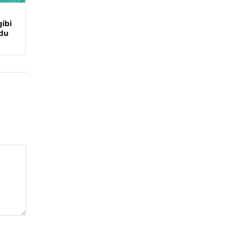
ibi
udu