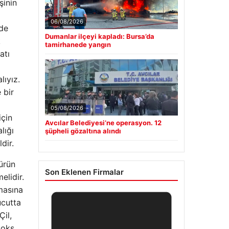
şinin
06/08/2026
rde
Dumanlar ilçeyi kapladı: Bursa’da
k
tamirhanede yangın
atı
ıyız.
 bir
05/08/2026
için
Avcılar Belediyesi’ne operasyon. 12
lığı
şüpheli gözaltına alındı
dir.
ürün
Son Eklenen Firmalar
elidir.
masına
ücutta
Çil,
toks