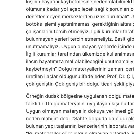
kişinin hayatını kaybetmesine neden olabilmekte
ölümüne kadar yol açabilecek sağlık sorunları o
denetlenmeyen merkezlerden uzak durulmalı” Ucu
botoks işlemi yaptırılmaması gerektiğinin altını 
çalışanlarını tercih etmeliyiz. İlgili kurumlar t
bulunmayan yerleri tercih etmemeliyiz. Basit gi
unutmamalıyız. Uygun olmayan yerlerde içinde 
İlgili kurumlar tarafından ülkemizde kullanılmas
ilacın hayatımıza mal olabileceğini unutmamalıyız
kaybetmeyin” Dolgu materyallerinin zaman içeris
üretilen ilaçlar olduğunu ifade eden Prof. Dr. Çi
çok geniştir. Çok geniş bir dolgu ticari şekli p
Örneğin dudak bölgesine uygulanan dolgu materya
farklıdır. Dolgu materyalini uygulayan kişi bu fa
Uygun olmayan materyalin dokuya verilmesi gü
neden olabilir” dedi. “Sahte dolguda da ciddi al
bulunan yapı taşlarının benzerlerinin laboratuva
“Bu materyaller eğer uygun olmayan ortamda üre