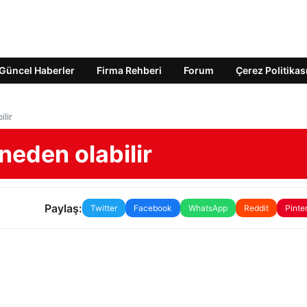
Güncel Haberler
Firma Rehberi
Forum
Çerez Politikas
lir
neden olabilir
Paylaş:
Twitter
Facebook
WhatsApp
Reddit
Pinte