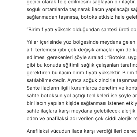
geçici olarak felç edilmesini sağlayan bir ilaçtır
soğuk ortamlarda taşınarak ilacın yapılacağı sağ
sağlanmadan taşınırsa, botoks etkisiz hale gele
“Birim fiyatı yüksek olduğundan sahtesi üretilebi
Yıllar içerisinde yüz bölgesinde meydana gelen kı
altı terlemesi gibi çok değişik amaçlar için de kul
edilmesi gerekenleri şöyle sıraladı: “Botoks, uyg
gibi bu konuda eğitimli sağlık çalışanları tarafı
gerektiren bu ilacın birim fiyatı yüksektir. Birim 
satılabilmektedir. Ayrıca soğuk zincirle taşınmas
Sahte ilaçların ilgili kurumlarca denetim ve kontr
sahte botoksun yol açtığı tehlikeleri ise şöyle a
bir ilacın yapılan kişide sağlanması istenen et
sahte ilaçlara karşı meydana gelebilecek alerjik r
eden ve anafilaksi adı verilen çok ciddi alerjik
Anafilaksi vücudun ilaca karşı verdiği ileri der