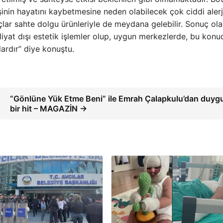
işinin hayatını kaybetmesine neden olabilecek çok ciddi alerj
ar sahte dolgu ürünleriyle de meydana gelebilir. Sonuç ola
iyat dışı estetik işlemler olup, uygun merkezlerde, bu konu
lardır” diye konuştu.
“Gönlüne Yük Etme Beni” ile Emrah Çalapkulu’dan duyg
bir hit – MAGAZİN →