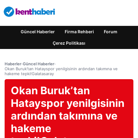
Güncel Haberler
Firma Rehberi
Forum
Çerez Politikası
Haberler
›
Güncel Haberler
›
Okan Buruk’tan Hatayspor yenilgisinin ardından takımına ve
hakeme tepki!Galatasaray
Okan Buruk’tan
Hatayspor yenilgisinin
ardından takımına ve
hakeme