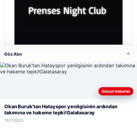
×
Göz Atın
Prenses Night Club
29/04/2026
Güncel Haberler
Web sitemizi nasıl kullandığınızı daha iyi anlayabilmek,
deneyiminizi kişiselleştirmek ve geliştirmek amacıyla çerezler
Okan Buruk’tan Hatayspor yenilgisinin ardından
kullanıyoruz.
Çerez Politikamız
takımına ve hakeme tepki!Galatasaray
Reddet
Kabul Et
12/11/2023
© 2026 Kent Haberi