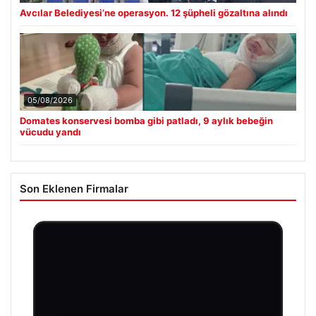
Avcılar Belediyesi’ne operasyon. 12 şüpheli gözaltına alındı
05/08/2026
Domates konservesi bomba gibi patladı, 9 aylık bebeğin
vücudu yandı
Son Eklenen Firmalar