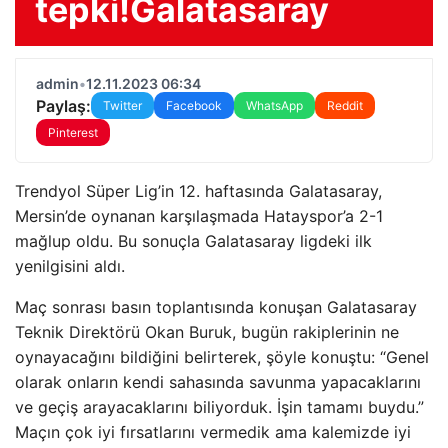
tepki!Galatasaray
admin
•
12.11.2023 06:34
Paylaş:
Twitter
Facebook
WhatsApp
Reddit
Pinterest
Trendyol Süper Lig’in 12. haftasında Galatasaray,
Mersin’de oynanan karşılaşmada Hatayspor’a 2-1
mağlup oldu. Bu sonuçla Galatasaray ligdeki ilk
yenilgisini aldı.
Maç sonrası basın toplantısında konuşan Galatasaray
Teknik Direktörü Okan Buruk, bugün rakiplerinin ne
oynayacağını bildiğini belirterek, şöyle konuştu: “Genel
olarak onların kendi sahasında savunma yapacaklarını
ve geçiş arayacaklarını biliyorduk. İşin tamamı buydu.”
Maçın çok iyi fırsatlarını vermedik ama kalemizde iyi