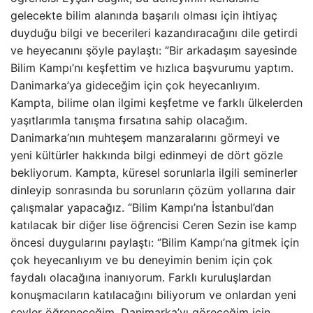
gelecekte bilim alanında başarılı olması için ihtiyaç
duyduğu bilgi ve becerileri kazandıracağını dile getirdi
ve heyecanını şöyle paylaştı: ‘’Bir arkadaşım sayesinde
Bilim Kampı’nı keşfettim ve hızlıca başvurumu yaptım.
Danimarka’ya gideceğim için çok heyecanlıyım.
Kampta, bilime olan ilgimi keşfetme ve farklı ülkelerden
yaşıtlarımla tanışma fırsatına sahip olacağım.
Danimarka’nın muhteşem manzaralarını görmeyi ve
yeni kültürler hakkında bilgi edinmeyi de dört gözle
bekliyorum. Kampta, küresel sorunlarla ilgili seminerler
dinleyip sonrasında bu sorunların çözüm yollarına dair
çalışmalar yapacağız. ‘’Bilim Kampı’na İstanbul’dan
katılacak bir diğer lise öğrencisi Ceren Sezin ise kamp
öncesi duygularını paylaştı: ‘’Bilim Kampı’na gitmek için
çok heyecanlıyım ve bu deneyimin benim için çok
faydalı olacağına inanıyorum. Farklı kuruluşlardan
konuşmacıların katılacağını biliyorum ve onlardan yeni
şeyler öğreneceğim. Danimarka’yı göreceğim için,