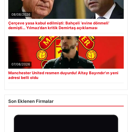
08/08/2026
Çerçeve yasa kabul edilmişti: Bahçeli ‘evine dönmeli’
demişti… Yılmaz’dan kritik Demirtaş açıklaması
07/08/2026
Manchester United resmen duyurdu! Altay Bayındır’ın yeni
adresi belli oldu
Son Eklenen Firmalar