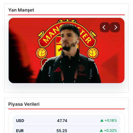
Yan Manşet
07.08.2026
Manchester United resmen duyurdu!
Piyasa Verileri
Altay Bayındır’ın yeni adresi belli oldu
USD
47.74
▲ +0.18%
EUR
55.25
▲ +0.32%