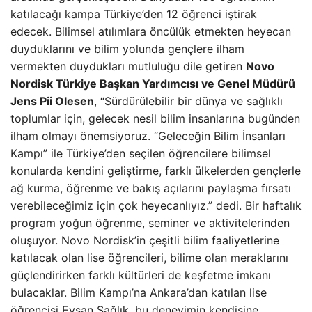
katılacağı kampa Türkiye’den 12 öğrenci iştirak
edecek. Bilimsel atılımlara öncülük etmekten heyecan
duyduklarını ve bilim yolunda gençlere ilham
vermekten duydukları mutluluğu dile getiren
Novo
Nordisk Türkiye Başkan Yardımcısı ve Genel Müdürü
Jens Pii Olesen
, “Sürdürülebilir bir dünya ve sağlıklı
toplumlar için, gelecek nesil bilim insanlarına bugünden
ilham olmayı önemsiyoruz. “Geleceğin Bilim İnsanları
Kampı” ile Türkiye’den seçilen öğrencilere bilimsel
konularda kendini geliştirme, farklı ülkelerden gençlerle
ağ kurma, öğrenme ve bakış açılarını paylaşma fırsatı
verebileceğimiz için çok heyecanlıyız.” dedi. Bir haftalık
program yoğun öğrenme, seminer ve aktivitelerinden
oluşuyor. Novo Nordisk’in çeşitli bilim faaliyetlerine
katılacak olan lise öğrencileri, bilime olan meraklarını
güçlendirirken farklı kültürleri de keşfetme imkanı
bulacaklar. Bilim Kampı’na Ankara’dan katılan lise
öğrencisi Eyşan Sağlık, bu deneyimin kendisine