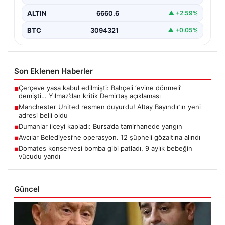
ALTIN
6660.6
▲ +2.59%
BTC
3094321
▲ +0.05%
Son Eklenen Haberler
Çerçeve yasa kabul edilmişti: Bahçeli ‘evine dönmeli’
■
demişti… Yılmaz’dan kritik Demirtaş açıklaması
Manchester United resmen duyurdu! Altay Bayındır’ın yeni
■
adresi belli oldu
Dumanlar ilçeyi kapladı: Bursa’da tamirhanede yangın
■
Avcılar Belediyesi’ne operasyon. 12 şüpheli gözaltına alındı
■
Domates konservesi bomba gibi patladı, 9 aylık bebeğin
■
vücudu yandı
Güncel