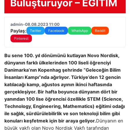
Buluşturuyor – EĞİTİM
admin
•
08.08.2023 11:00
Paylaş:
Twitter
Facebook
WhatsApp
Reddit
Pinterest
Bu sene 100. yıl dönümünü kutlayan Novo Nordisk,
dünyanın farklı ülkelerinden 100 liseli öğrenciyi
Danimarka’nın Kopenhag şehrinde “Geleceğin Bilim
İnsanları Kampı”nda ağırlıyor. Türkiye’den 12 gencin
katılacağı kamp, ağustos ayının ikinci haftasında
gerçekleşiyor. Bir hafta boyunca dünyanın dört bir
yanından 100 lise öğrencisi özellikle STEM (Science,
Technology, Engineering, Mathematics) eğitimi odağı
ile sağlık, sürdürülebilirlik ve son teknoloji bilim gibi
konuları keşfetmek için bir araya geliyor.
Dünyanın en
büyük vakfı olan Novo Nordisk Vakfı tarafından