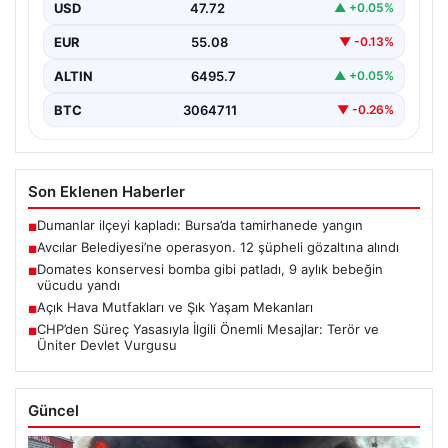
Piyasa Verileri
9 aylık bebeğin vücudu yandı
{ “title”: “Mersin’de Domates Konservesi Patlaması: 9
Aylık Bebek Yanıklarla Mücadele Etti”, “content”: “…
USD
47.72
▲ +0.05%
EUR
55.08
▼ -0.13%
ALTIN
6495.7
▲ +0.05%
BTC
3064711
▼ -0.26%
Son Eklenen Haberler
Dumanlar ilçeyi kapladı: Bursa’da tamirhanede yangın
■
Avcılar Belediyesi’ne operasyon. 12 şüpheli gözaltına alındı
■
Domates konservesi bomba gibi patladı, 9 aylık bebeğin
■
vücudu yandı
Açık Hava Mutfakları ve Şık Yaşam Mekanları
■
CHP’den Süreç Yasasıyla İlgili Önemli Mesajlar: Terör ve
■
Üniter Devlet Vurgusu