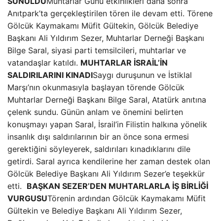
SUNULDU
Muhtarlar Günü etkinlikleri daha sonra
Anıtpark’ta gerçekleştirilen tören ile devam etti. Törene
Gölcük Kaymakamı Müfit Gültekin, Gölcük Belediye
Başkanı Ali Yıldırım Sezer, Muhtarlar Derneği Başkanı
Bilge Saral, siyasi parti temsilcileri, muhtarlar ve
vatandaşlar katıldı.
MUHTARLAR İSRAİL’İN
SALDIRILARINI KINADI
Saygı duruşunun ve İstiklal
Marşı’nın okunmasıyla başlayan törende Gölcük
Muhtarlar Derneği Başkanı Bilge Saral, Atatürk anıtına
çelenk sundu. Günün anlam ve önemini belirten
konuşmayı yapan Saral, İsrail’in Filistin halkına yönelik
insanlık dışı saldırılarının bir an önce sona ermesi
gerektiğini söyleyerek, saldırıları kınadıklarını dile
getirdi. Saral ayrıca kendilerine her zaman destek olan
Gölcük Belediye Başkanı Ali Yıldırım Sezer’e teşekkür
etti.
BAŞKAN SEZER’DEN MUHTARLARLA İŞ BİRLİĞİ
VURGUSU
Törenin ardından Gölcük Kaymakamı Müfit
Gültekin ve Belediye Başkanı Ali Yıldırım Sezer,