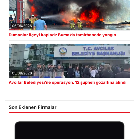
Güncel
06/08/2026
Dumanlar ilçeyi kapladı: Bursa’da tamirhanede yangın
05/08/2026
Avcılar Belediyesi’ne operasyon. 12 şüpheli gözaltına alındı
Son Eklenen Firmalar