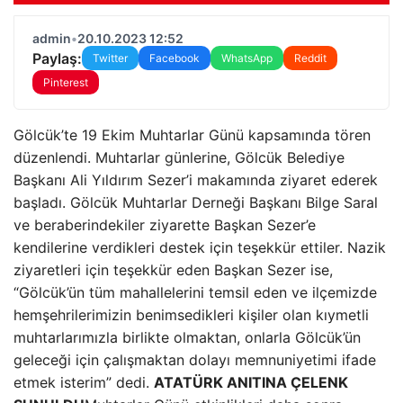
admin
•
20.10.2023 12:52
Paylaş:
Twitter
Facebook
WhatsApp
Reddit
Pinterest
Gölcük’te 19 Ekim Muhtarlar Günü kapsamında tören
düzenlendi. Muhtarlar günlerine, Gölcük Belediye
Başkanı Ali Yıldırım Sezer’i makamında ziyaret ederek
başladı. Gölcük Muhtarlar Derneği Başkanı Bilge Saral
ve beraberindekiler ziyarette Başkan Sezer’e
kendilerine verdikleri destek için teşekkür ettiler. Nazik
ziyaretleri için teşekkür eden Başkan Sezer ise,
“Gölcük’ün tüm mahallelerini temsil eden ve ilçemizde
hemşehrilerimizin benimsedikleri kişiler olan kıymetli
muhtarlarımızla birlikte olmaktan, onlarla Gölcük’ün
geleceği için çalışmaktan dolayı memnuniyetimi ifade
etmek isterim” dedi.
ATATÜRK ANITINA ÇELENK