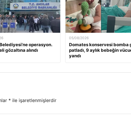
26
05/08/2026
 Belediyesi’ne operasyon.
Domates konservesi bomba g
li gözaltına alındı
patladı, 9 aylık bebeğin vüc
yandı
nlar
*
ile işaretlenmişlerdir