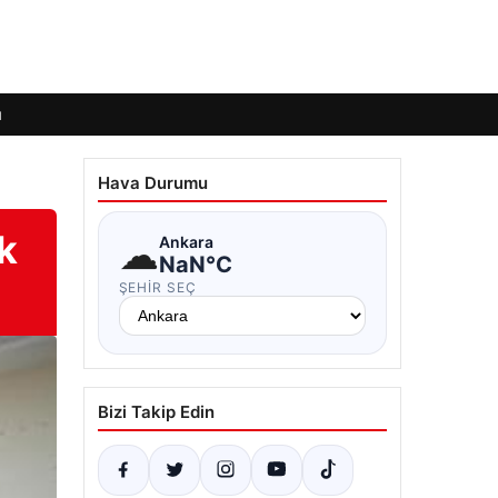
ı
Hava Durumu
ak
☁
Ankara
NaN°C
ŞEHIR SEÇ
Bizi Takip Edin