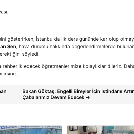
ası.
ni gösterirken, İstanbul’da ilk ders gününde kar olup olma
han Şen
, hava durumu hakkında değerlendirmelerde bulunar
erektiğini söyledi.
rehberlik edecek öğretmenlerimize kolaylıklar dileriz. Dah
lirsiniz.
man
Bakan Göktaş: Engelli Bireyler İçin İstihdamı Art
Çabalarımız Devam Edecek →