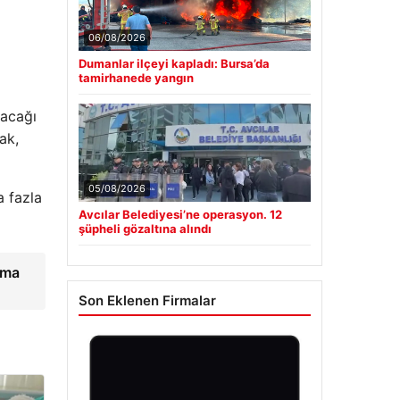
06/08/2026
Dumanlar ilçeyi kapladı: Bursa’da
tamirhanede yangın
yacağı
ak,
05/08/2026
a fazla
Avcılar Belediyesi’ne operasyon. 12
şüpheli gözaltına alındı
ırma
Son Eklenen Firmalar