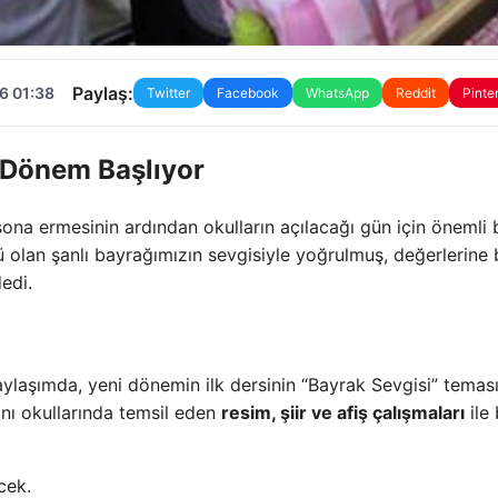
Paylaş:
6 01:38
Twitter
Facebook
WhatsApp
Reddit
Pinte
i Dönem Başlıyor
in sona ermesinin ardından okulların açılacağı gün için önemli 
lü olan şanlı bayrağımızın sevgisiyle yoğrulmuş, değerlerine 
dedi.
ylaşımda, yeni dönemin ilk dersinin “Bayrak Sevgisi” teması
ğını okullarında temsil eden
resim, şiir ve afiş çalışmaları
ile
cek.