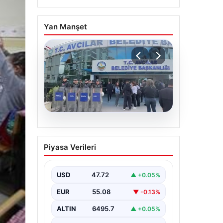
Yan Manşet
05.08.2026
Avcılar Belediyesi’ne
Piyasa Verileri
operasyon. 12 şüpheli
gözaltına alındı
USD
47.72
▲ +0.05%
EUR
55.08
▼ -0.13%
ALTIN
6495.7
▲ +0.05%