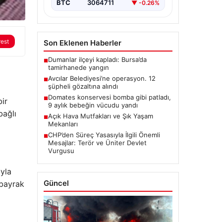
BTC
3064711
▼ -0.26%
rest
Son Eklenen Haberler
Dumanlar ilçeyi kapladı: Bursa’da
■
tamirhanede yangın
Avcılar Belediyesi’ne operasyon. 12
■
şüpheli gözaltına alındı
Domates konservesi bomba gibi patladı,
■
bir
9 aylık bebeğin vücudu yandı
bağlı
Açık Hava Mutfakları ve Şık Yaşam
■
Mekanları
CHP’den Süreç Yasasıyla İlgili Önemli
■
Mesajlar: Terör ve Üniter Devlet
Vurgusu
yla
Güncel
 bayrak