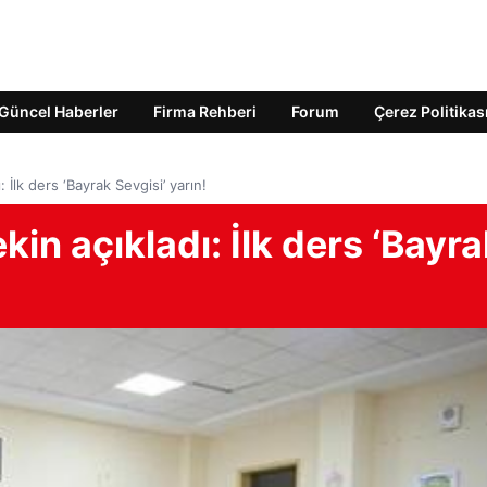
Güncel Haberler
Firma Rehberi
Forum
Çerez Politikas
: İlk ders ‘Bayrak Sevgisi’ yarın!
kin açıkladı: İlk ders ‘Bayr