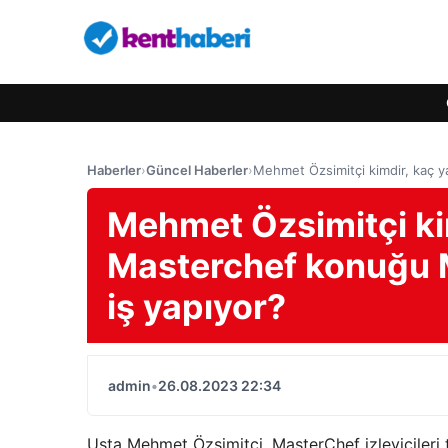
Haberler
›
Güncel Haberler
›
Mehmet Özsimitçi kimdir, kaç y
Mehmet Özsimitçi ki
Masterchef konuğu M
iş yapıyor?
admin
•
26.08.2023 22:34
Usta Mehmet Özsimitçi, MasterChef izleyicileri 