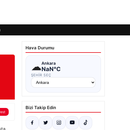
ı
Hava Durumu
☁
Ankara
NaN°C
ŞEHIR SEÇ
Bizi Takip Edin
rest
sta