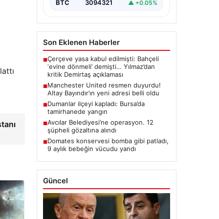
BTC
3094321
▲ +0.05%
Son Eklenen Haberler
Çerçeve yasa kabul edilmişti: Bahçeli
■
‘evine dönmeli’ demişti… Yılmaz’dan
attı
kritik Demirtaş açıklaması
a
Manchester United resmen duyurdu!
■
Altay Bayındır’ın yeni adresi belli oldu
Dumanlar ilçeyi kapladı: Bursa’da
■
tamirhanede yangın
Avcılar Belediyesi’ne operasyon. 12
stanı
■
şüpheli gözaltına alındı
Domates konservesi bomba gibi patladı,
■
9 aylık bebeğin vücudu yandı
Güncel