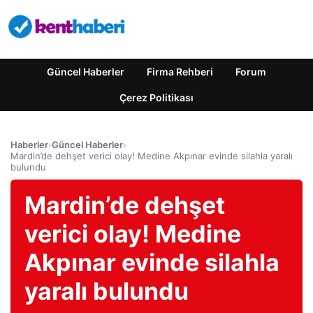
Güncel Haberler
Firma Rehberi
Forum
Çerez Politikası
Haberler
›
Güncel Haberler
›
Mardin’de dehşet verici olay! Medine Akpınar evinde silahla yaralı
bulundu
Mardin’de dehşet
verici olay! Medine
Akpınar evinde silahla
yaralı bulundu