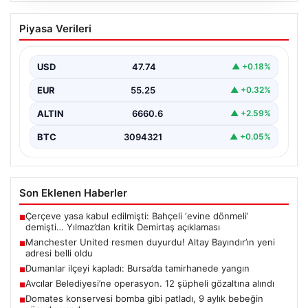
Manchester United resmen duyurdu!
Piyasa Verileri
Altay Bayındır’ın yeni adresi belli oldu
USD
47.74
▲ +0.18%
EUR
55.25
▲ +0.32%
ALTIN
6660.6
▲ +2.59%
BTC
3094321
▲ +0.05%
Son Eklenen Haberler
Çerçeve yasa kabul edilmişti: Bahçeli ‘evine dönmeli’
■
demişti… Yılmaz’dan kritik Demirtaş açıklaması
Manchester United resmen duyurdu! Altay Bayındır’ın yeni
■
adresi belli oldu
Dumanlar ilçeyi kapladı: Bursa’da tamirhanede yangın
■
Avcılar Belediyesi’ne operasyon. 12 şüpheli gözaltına alındı
■
Domates konservesi bomba gibi patladı, 9 aylık bebeğin
■