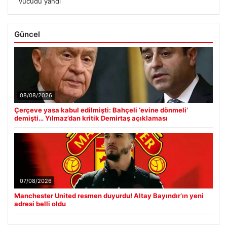
vücudu yandı
Güncel
08/08/2026
Çerçeve yasa kabul edilmişti: Bahçeli ‘evine dönmeli’
demişti… Yılmaz’dan kritik Demirtaş açıklaması
07/08/2026
Manchester United resmen duyurdu! Altay Bayındır’ın yeni
adresi belli oldu