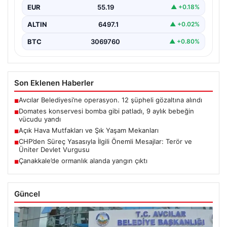
ALTIN
6497.1
▲ +0.02%
BTC
3069760
▲ +0.80%
Son Eklenen Haberler
Avcılar Belediyesi’ne operasyon. 12 şüpheli gözaltına alındı
■
Domates konservesi bomba gibi patladı, 9 aylık bebeğin
■
vücudu yandı
Açık Hava Mutfakları ve Şık Yaşam Mekanları
■
CHP’den Süreç Yasasıyla İlgili Önemli Mesajlar: Terör ve
■
Üniter Devlet Vurgusu
Çanakkale’de ormanlık alanda yangın çıktı
■
Güncel