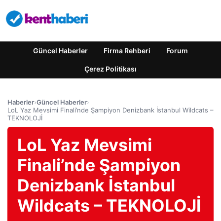
Güncel Haberler
Firma Rehberi
Forum
Çerez Politikası
Haberler
›
Güncel Haberler
›
LoL Yaz Mevsimi Finali’nde Şampiyon Denizbank İstanbul Wildcats –
TEKNOLOJİ
LoL Yaz Mevsimi
Finali’nde Şampiyon
Denizbank İstanbul
Wildcats – TEKNOLOJİ