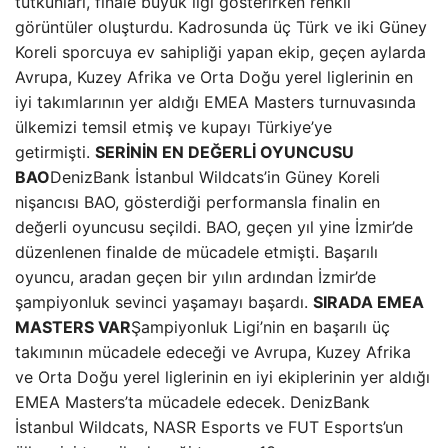
tutkunları, finale büyük ilgi gösterirken renkli
görüntüler oluşturdu. Kadrosunda üç Türk ve iki Güney
Koreli sporcuya ev sahipliği yapan ekip, geçen aylarda
Avrupa, Kuzey Afrika ve Orta Doğu yerel liglerinin en
iyi takımlarının yer aldığı EMEA Masters turnuvasında
ülkemizi temsil etmiş ve kupayı Türkiye’ye
getirmişti.
SERİNİN EN DEĞERLİ OYUNCUSU
BAO
DenizBank İstanbul Wildcats’in Güney Koreli
nişancısı BAO, gösterdiği performansla finalin en
değerli oyuncusu seçildi. BAO, geçen yıl yine İzmir’de
düzenlenen finalde de mücadele etmişti. Başarılı
oyuncu, aradan geçen bir yılın ardından İzmir’de
şampiyonluk sevinci yaşamayı başardı.
SIRADA EMEA
MASTERS VAR
Şampiyonluk Ligi’nin en başarılı üç
takımının mücadele edeceği ve Avrupa, Kuzey Afrika
ve Orta Doğu yerel liglerinin en iyi ekiplerinin yer aldığı
EMEA Masters’ta mücadele edecek. DenizBank
İstanbul Wildcats, NASR Esports ve FUT Esports’un