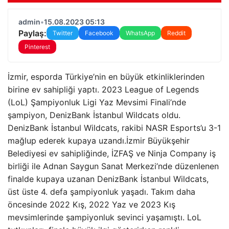
admin
•
15.08.2023 05:13
Paylaş:
Twitter
Facebook
WhatsApp
Reddit
Pinterest
İzmir, esporda Türkiye’nin en büyük etkinliklerinden
birine ev sahipliği yaptı. 2023 League of Legends
(LoL) Şampiyonluk Ligi Yaz Mevsimi Finali’nde
şampiyon, DenizBank İstanbul Wildcats oldu.
DenizBank İstanbul Wildcats, rakibi NASR Esports’u 3-1
mağlup ederek kupaya uzandı.İzmir Büyükşehir
Belediyesi ev sahipliğinde, İZFAŞ ve Ninja Company iş
birliği ile Adnan Saygun Sanat Merkezi’nde düzenlenen
finalde kupaya uzanan DenizBank İstanbul Wildcats,
üst üste 4. defa şampiyonluk yaşadı. Takım daha
öncesinde 2022 Kış, 2022 Yaz ve 2023 Kış
mevsimlerinde şampiyonluk sevinci yaşamıştı. LoL