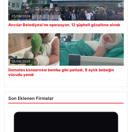
05/08/2026
Avcılar Belediyesi’ne operasyon. 12 şüpheli gözaltına alındı
05/08/2026
Domates konservesi bomba gibi patladı, 9 aylık bebeğin
vücudu yandı
Son Eklenen Firmalar