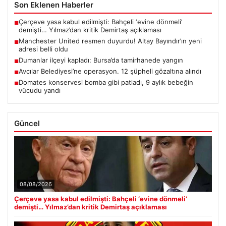
Son Eklenen Haberler
Çerçeve yasa kabul edilmişti: Bahçeli ‘evine dönmeli’
■
demişti… Yılmaz’dan kritik Demirtaş açıklaması
Manchester United resmen duyurdu! Altay Bayındır’ın yeni
■
adresi belli oldu
Dumanlar ilçeyi kapladı: Bursa’da tamirhanede yangın
■
Avcılar Belediyesi’ne operasyon. 12 şüpheli gözaltına alındı
■
Domates konservesi bomba gibi patladı, 9 aylık bebeğin
■
vücudu yandı
Güncel
08/08/2026
Çerçeve yasa kabul edilmişti: Bahçeli ‘evine dönmeli’
demişti… Yılmaz’dan kritik Demirtaş açıklaması