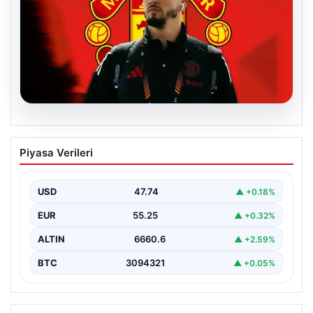
07.08.2026
Manchester United resmen duyurdu!
Piyasa Verileri
Altay Bayındır’ın yeni adresi belli oldu
USD
47.74
▲ +0.18%
EUR
55.25
▲ +0.32%
ALTIN
6660.6
▲ +2.59%
BTC
3094321
▲ +0.05%