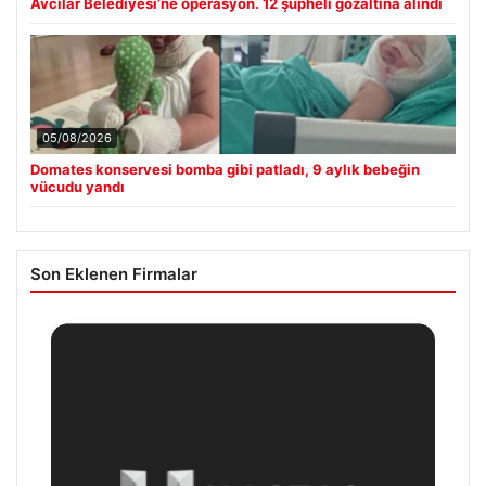
Avcılar Belediyesi’ne operasyon. 12 şüpheli gözaltına alındı
05/08/2026
Domates konservesi bomba gibi patladı, 9 aylık bebeğin
vücudu yandı
Son Eklenen Firmalar