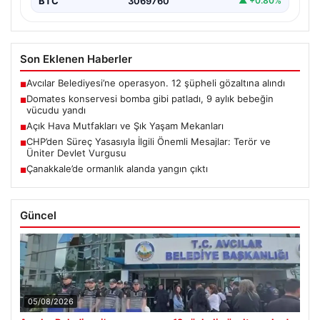
BTC
3069760
▲ +0.80%
Son Eklenen Haberler
Avcılar Belediyesi’ne operasyon. 12 şüpheli gözaltına alındı
■
Domates konservesi bomba gibi patladı, 9 aylık bebeğin
■
vücudu yandı
Açık Hava Mutfakları ve Şık Yaşam Mekanları
■
CHP’den Süreç Yasasıyla İlgili Önemli Mesajlar: Terör ve
■
Üniter Devlet Vurgusu
Çanakkale’de ormanlık alanda yangın çıktı
■
Güncel
05/08/2026