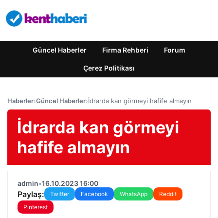
Güncel Haberler
Firma Rehberi
Forum
Çerez Politikası
Haberler
›
Güncel Haberler
›
İdrarda kan görmeyi hafife almayın
İdrarda kan görmeyi
hafife almayın
admin
•
16.10.2023 16:00
Paylaş:
Twitter
Facebook
WhatsApp
Reddit
Pinterest