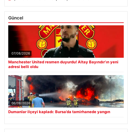
Güncel
07/08/2026
Manchester United resmen duyurdu! Altay Bayındır’ın yeni
adresi belli oldu
06/08/2026
Dumanlar ilçeyi kapladı: Bursa’da tamirhanede yangın