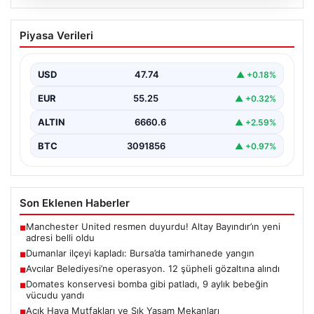
06.08.2026
Dumanlar ilçeyi kapladı: Bursa’da
Piyasa Verileri
tamirhanede yangın
USD
47.74
▲ +0.18%
EUR
55.25
▲ +0.32%
ALTIN
6660.6
▲ +2.59%
BTC
3091856
▲ +0.97%
Son Eklenen Haberler
Manchester United resmen duyurdu! Altay Bayındır’ın yeni
■
adresi belli oldu
Dumanlar ilçeyi kapladı: Bursa’da tamirhanede yangın
■
Avcılar Belediyesi’ne operasyon. 12 şüpheli gözaltına alındı
■
Domates konservesi bomba gibi patladı, 9 aylık bebeğin
■
vücudu yandı
Açık Hava Mutfakları ve Şık Yaşam Mekanları
■