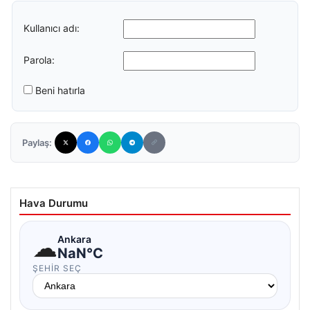
Kullanıcı adı:
Parola:
Beni hatırla
Paylaş:
Hava Durumu
☁
Ankara
NaN°C
ŞEHIR SEÇ