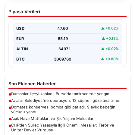
Avcılar Belediyesi’ne operasyon. 12
Piyasa Verileri
şüpheli gözaltına alındı
USD
47.60
▲ +0.02%
EUR
55.19
▲ +0.18%
ALTIN
6497.1
▲ +0.02%
BTC
3069760
▲ +0.80%
Son Eklenen Haberler
Dumanlar ilçeyi kapladı: Bursa’da tamirhanede yangın
■
Avcılar Belediyesi’ne operasyon. 12 şüpheli gözaltına alındı
■
Domates konservesi bomba gibi patladı, 9 aylık bebeğin
■
vücudu yandı
Açık Hava Mutfakları ve Şık Yaşam Mekanları
■
CHP’den Süreç Yasasıyla İlgili Önemli Mesajlar: Terör ve
■
Üniter Devlet Vurgusu