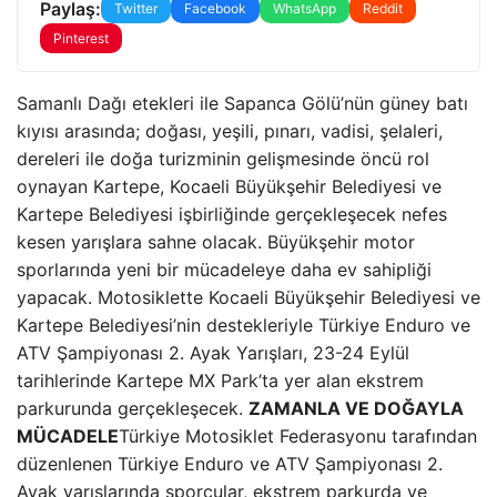
Paylaş:
Twitter
Facebook
WhatsApp
Reddit
Pinterest
Samanlı Dağı etekleri ile Sapanca Gölü’nün güney batı
kıyısı arasında; doğası, yeşili, pınarı, vadisi, şelaleri,
dereleri ile doğa turizminin gelişmesinde öncü rol
oynayan Kartepe, Kocaeli Büyükşehir Belediyesi ve
Kartepe Belediyesi işbirliğinde gerçekleşecek nefes
kesen yarışlara sahne olacak. Büyükşehir motor
sporlarında yeni bir mücadeleye daha ev sahipliği
yapacak. Motosiklette Kocaeli Büyükşehir Belediyesi ve
Kartepe Belediyesi’nin destekleriyle Türkiye Enduro ve
ATV Şampiyonası 2. Ayak Yarışları, 23-24 Eylül
tarihlerinde Kartepe MX Park’ta yer alan ekstrem
parkurunda gerçekleşecek.
ZAMANLA VE DOĞAYLA
MÜCADELE
Türkiye Motosiklet Federasyonu tarafından
düzenlenen Türkiye Enduro ve ATV Şampiyonası 2.
Ayak yarışlarında sporcular, ekstrem parkurda ve