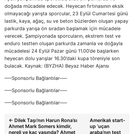
doğada mücadele edecek. Heyecan fırtınasının eksik
olmayacağı yarışta sporcular, 23 Eylül Cumartesi günü
lastik, kaya, ağaç, su ve beton büzlerden oluşan yapay
parkurda yarışa ön sıradan başlamak için mücadele
verecek. Şampiyonada sporcuların, ekstrem test ve
enduro testten oluşan parkurda zamanla ve doğayla
mücadelesi 24 Eylül Pazar günü 11.00’de başlarken
heyecan dolu yarışlar 16.30’daki kupa töreniyle son
bulacak. Kaynak: (BYZHA) Beyaz Haber Ajansı
—–Sponsorlu Bağlantılar—–
—–Sponsorlu Bağlantılar—–
—–Sponsorlu Bağlantılar—–
← Dilek Taşı’nın Harun Rona’sı
Amerikalı start-
Ahmet Mark Somers kimdir,
up ‘uçan
nereli ve kaç yaşında? Ahmet
araba’nın test