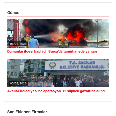
Güncel
06/08/2026
Dumanlar ilçeyi kapladı: Bursa’da tamirhanede yangın
05/08/2026
Avcılar Belediyesi’ne operasyon. 12 şüpheli gözaltına alındı
Son Eklenen Firmalar