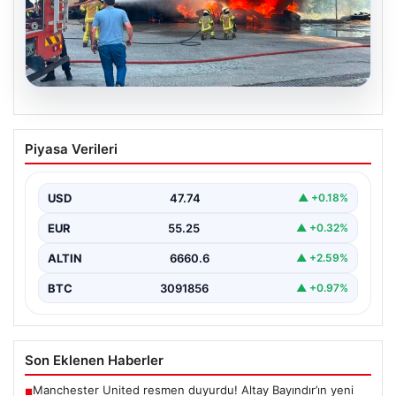
06.08.2026
Dumanlar ilçeyi kapladı: Bursa’da
Piyasa Verileri
tamirhanede yangın
USD
47.74
▲ +0.18%
EUR
55.25
▲ +0.32%
ALTIN
6660.6
▲ +2.59%
BTC
3091856
▲ +0.97%
Son Eklenen Haberler
Manchester United resmen duyurdu! Altay Bayındır’ın yeni
■