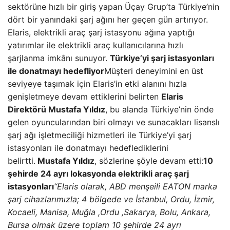
sektörüne hızlı bir giriş yapan Üçay Grup’ta Türkiye’nin
dört bir yanındaki şarj ağını her geçen gün artırıyor.
Elaris, elektrikli araç şarj istasyonu ağına yaptığı
yatırımlar ile elektrikli araç kullanıcılarına hızlı
şarjlanma imkânı sunuyor.
Türkiye’yi şarj istasyonları
ile donatmayı hedefliyor
Müşteri deneyimini en üst
seviyeye taşımak için Elaris’in etki alanını hızla
genişletmeye devam ettiklerini belirten
Elaris
Direktörü Mustafa Yıldız
, bu alanda Türkiye’nin önde
gelen oyuncularından biri olmayı ve sunacakları lisanslı
şarj ağı işletmeciliği hizmetleri ile Türkiye’yi şarj
istasyonları ile donatmayı hedeflediklerini
belirtti.
Mustafa Yıldız
, sözlerine şöyle devam etti:
10
şehirde 24 ayrı lokasyonda elektrikli araç şarj
istasyonları
“Elaris olarak, ABD menşeili EATON marka
şarj cihazlarımızla; 4 bölgede ve İstanbul, Ordu, İzmir,
Kocaeli, Manisa, Muğla ,Ordu ,Sakarya, Bolu, Ankara,
Bursa olmak üzere toplam 10 şehirde 24 ayrı