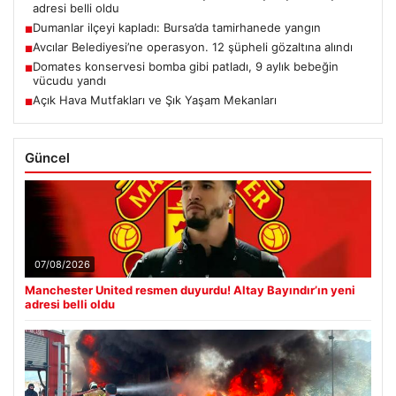
adresi belli oldu
Dumanlar ilçeyi kapladı: Bursa’da tamirhanede yangın
■
Avcılar Belediyesi’ne operasyon. 12 şüpheli gözaltına alındı
■
Domates konservesi bomba gibi patladı, 9 aylık bebeğin
■
vücudu yandı
Açık Hava Mutfakları ve Şık Yaşam Mekanları
■
Güncel
07/08/2026
Manchester United resmen duyurdu! Altay Bayındır’ın yeni
adresi belli oldu