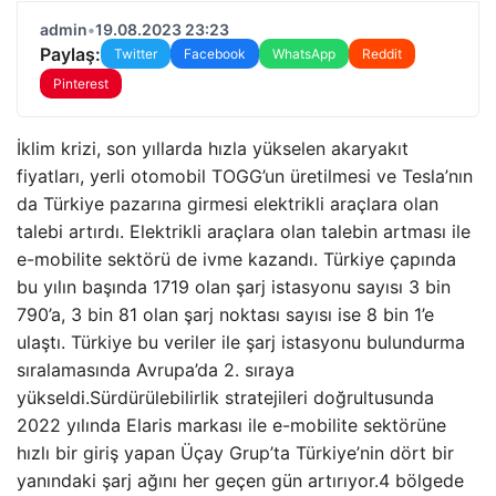
admin
•
19.08.2023 23:23
Paylaş:
Twitter
Facebook
WhatsApp
Reddit
Pinterest
İklim krizi, son yıllarda hızla yükselen akaryakıt
fiyatları, yerli otomobil TOGG’un üretilmesi ve Tesla’nın
da Türkiye pazarına girmesi elektrikli araçlara olan
talebi artırdı. Elektrikli araçlara olan talebin artması ile
e-mobilite sektörü de ivme kazandı. Türkiye çapında
bu yılın başında 1719 olan şarj istasyonu sayısı 3 bin
790’a, 3 bin 81 olan şarj noktası sayısı ise 8 bin 1’e
ulaştı. Türkiye bu veriler ile şarj istasyonu bulundurma
sıralamasında Avrupa’da 2. sıraya
yükseldi.Sürdürülebilirlik stratejileri doğrultusunda
2022 yılında Elaris markası ile e-mobilite sektörüne
hızlı bir giriş yapan Üçay Grup’ta Türkiye’nin dört bir
yanındaki şarj ağını her geçen gün artırıyor.4 bölgede