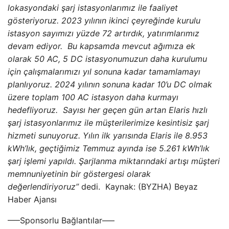
lokasyondaki şarj istasyonlarımız ile faaliyet
gösteriyoruz.
2023 yılının ikinci çeyreğinde kurulu
istasyon sayımızı yüzde 72 artırdık, yatırımlarımız
devam ediyor. Bu kapsamda mevcut ağımıza ek
olarak 50 AC, 5 DC istasyonumuzun daha kurulumu
için çalışmalarımızı yıl sonuna kadar tamamlamayı
planlıyoruz. 2024 yılının sonuna kadar 10’u DC olmak
üzere toplam 100 AC istasyon daha kurmayı
hedefliyoruz.
Sayısı her geçen gün artan Elaris hızlı
şarj istasyonlarımız ile müşterilerimize kesintisiz şarj
hizmeti sunuyoruz. Yılın ilk yarısında Elaris ile 8.953
kWh’lık, geçtiğimiz Temmuz ayında ise 5.261 kWh’lık
şarj işlemi yapıldı. Şarjlanma miktarındaki artışı müşteri
memnuniyetinin bir göstergesi olarak
değerlendiriyoruz”
dedi. Kaynak: (BYZHA) Beyaz
Haber Ajansı
—–Sponsorlu Bağlantılar—–