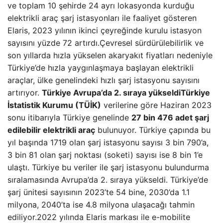
ve toplam 10 şehirde 24 ayrı lokasyonda kurduğu
elektrikli araç şarj istasyonları ile faaliyet gösteren
Elaris, 2023 yılının ikinci çeyreğinde kurulu istasyon
sayısını yüzde 72 artırdı.Çevresel sürdürülebilirlik ve
son yıllarda hızla yükselen akaryakıt fiyatları nedeniyle
Türkiye’de hızla yaygınlaşmaya başlayan elektrikli
araçlar, ülke genelindeki hızlı şarj istasyonu sayısını
artırıyor.
Türkiye Avrupa’da 2. sıraya yükseldi
Türkiye
İstatistik Kurumu (TÜİK)
verilerine göre Haziran 2023
sonu itibarıyla Türkiye genelinde
27 bin 476 adet şarj
edilebilir elektrikli araç
bulunuyor. Türkiye çapında bu
yıl başında 1719 olan şarj istasyonu sayısı 3 bin 790’a,
3 bin 81 olan şarj noktası (soketi) sayısı ise 8 bin 1’e
ulaştı. Türkiye bu veriler ile şarj istasyonu bulundurma
sıralamasında Avrupa’da 2. sıraya yükseldi. Türkiye’de
şarj ünitesi sayısının 2023’te 54 bine, 2030’da 1.1
milyona, 2040’ta ise 4.8 milyona ulaşacağı tahmin
ediliyor.2022 yılında Elaris markası ile e-mobilite