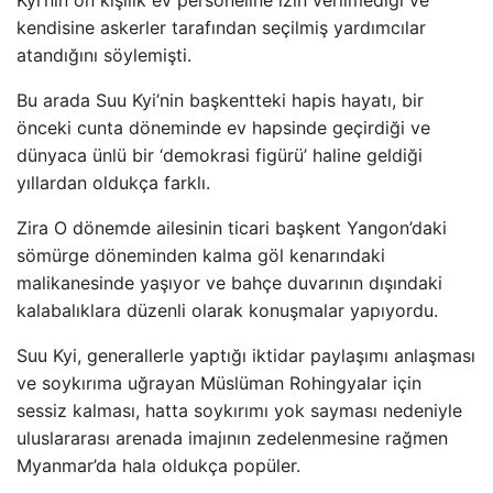
Kyi’nin on kişilik ev personeline izin verilmediği ve
kendisine askerler tarafından seçilmiş yardımcılar
atandığını söylemişti.
Bu arada Suu Kyi’nin başkentteki hapis hayatı, bir
önceki cunta döneminde ev hapsinde geçirdiği ve
dünyaca ünlü bir ‘demokrasi figürü’ haline geldiği
yıllardan oldukça farklı.
Zira O dönemde ailesinin ticari başkent Yangon’daki
sömürge döneminden kalma göl kenarındaki
malikanesinde yaşıyor ve bahçe duvarının dışındaki
kalabalıklara düzenli olarak konuşmalar yapıyordu.
Suu Kyi, generallerle yaptığı iktidar paylaşımı anlaşması
ve soykırıma uğrayan Müslüman Rohingyalar için
sessiz kalması, hatta soykırımı yok sayması nedeniyle
uluslararası arenada imajının zedelenmesine rağmen
Myanmar’da hala oldukça popüler.