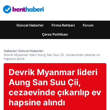
Güncel Haberler
Firma Rehberi
Forum
Çerez Politikası
Haberler
›
Güncel Haberler
›
Devrik Myanmar lideri Aung San Suu Çii, cezaevinde çıkarılıp ev
hapsine alındı
Devrik Myanmar lideri
Aung San Suu Çii,
cezaevinde çıkarılıp ev
hapsine alındı