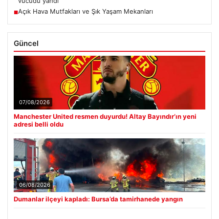
vücudu yandı
Açık Hava Mutfakları ve Şık Yaşam Mekanları
■
Güncel
07/08/2026
Manchester United resmen duyurdu! Altay Bayındır’ın yeni
adresi belli oldu
06/08/2026
Dumanlar ilçeyi kapladı: Bursa’da tamirhanede yangın