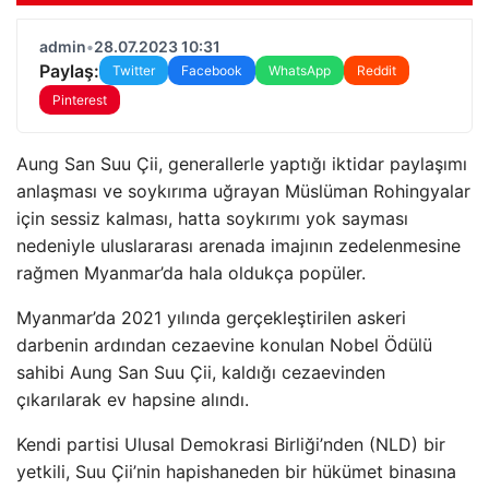
admin
•
28.07.2023 10:31
Paylaş:
Twitter
Facebook
WhatsApp
Reddit
Pinterest
Aung San Suu Çii, generallerle yaptığı iktidar paylaşımı
anlaşması ve soykırıma uğrayan Müslüman Rohingyalar
için sessiz kalması, hatta soykırımı yok sayması
nedeniyle uluslararası arenada imajının zedelenmesine
rağmen Myanmar’da hala oldukça popüler.
Myanmar’da 2021 yılında gerçekleştirilen askeri
darbenin ardından cezaevine konulan Nobel Ödülü
sahibi Aung San Suu Çii, kaldığı cezaevinden
çıkarılarak ev hapsine alındı.
Kendi partisi Ulusal Demokrasi Birliği’nden (NLD) bir
yetkili, Suu Çii’nin hapishaneden bir hükümet binasına