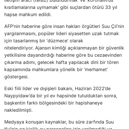
iletişim aracı (telsiz) bulundurmak’ ve ‘koronavirüs
kısıtlamalarına uymamak’ gibi suçlardan ötürü 33 yıl
hapse mahkum edildi.
AFP’nin haberine göre insan hakları örgütleri Suu Çii’nin
yargılanmasını, popüler lideri siyasetten uzak tutmak
için tasarlanmış bir ‘düzmece’ olarak
nitelendiriyor. Ajansın kimliği açıklanmayan bir güvenlik
yetkilisine dayandırdığı haberine göre bu cezaevinden
çıkarma adımı, gelecek hafta yapılacak dini bir tören
kapsamında mahkumlara yönelik bir ‘merhamet’
göstergesi.
Eski fiili lider ve dışişleri bakanı, Haziran 2022’de
Naypyidaw’da bir yıl ev hapsinde tutulduktan sonra,
başkentin farklı bölgesindeki bir hapishaneye
nakledilmişti.
Medyaya konuşan kaynaklar, bu süre zarfında Suu