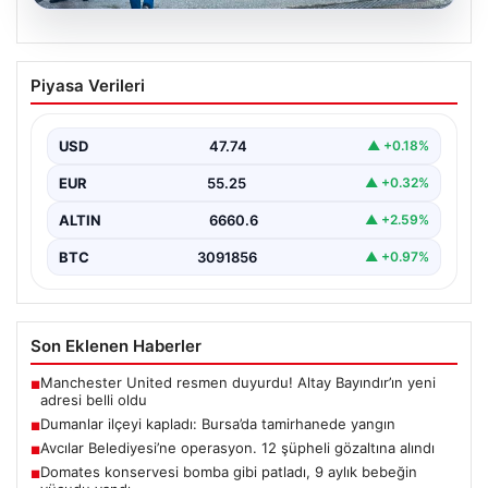
06.08.2026
Dumanlar ilçeyi kapladı: Bursa’da
Piyasa Verileri
tamirhanede yangın
USD
47.74
▲ +0.18%
EUR
55.25
▲ +0.32%
ALTIN
6660.6
▲ +2.59%
BTC
3091856
▲ +0.97%
Son Eklenen Haberler
Manchester United resmen duyurdu! Altay Bayındır’ın yeni
■
adresi belli oldu
Dumanlar ilçeyi kapladı: Bursa’da tamirhanede yangın
■
Avcılar Belediyesi’ne operasyon. 12 şüpheli gözaltına alındı
■
Domates konservesi bomba gibi patladı, 9 aylık bebeğin
■