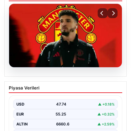
07.08.2026
Manchester United resmen duyurdu!
Piyasa Verileri
Altay Bayındır’ın yeni adresi belli oldu
USD
47.74
▲ +0.18%
EUR
55.25
▲ +0.32%
ALTIN
6660.6
▲ +2.59%