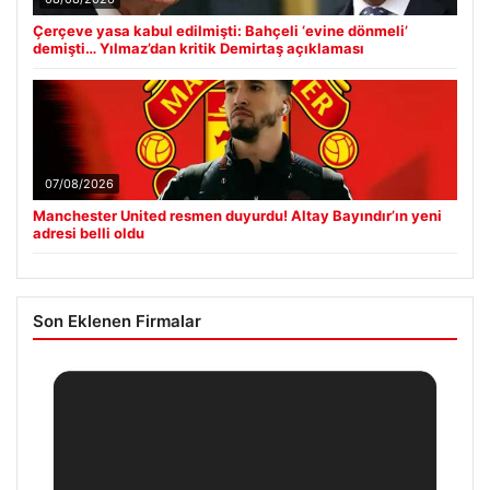
Çerçeve yasa kabul edilmişti: Bahçeli ‘evine dönmeli’
demişti… Yılmaz’dan kritik Demirtaş açıklaması
07/08/2026
Manchester United resmen duyurdu! Altay Bayındır’ın yeni
adresi belli oldu
Son Eklenen Firmalar