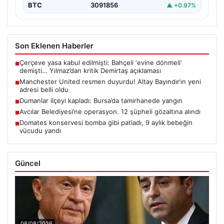
BTC
3091856
▲ +0.97%
Son Eklenen Haberler
Çerçeve yasa kabul edilmişti: Bahçeli ‘evine dönmeli’
■
demişti… Yılmaz’dan kritik Demirtaş açıklaması
Manchester United resmen duyurdu! Altay Bayındır’ın yeni
■
adresi belli oldu
Dumanlar ilçeyi kapladı: Bursa’da tamirhanede yangın
■
Avcılar Belediyesi’ne operasyon. 12 şüpheli gözaltına alındı
■
Domates konservesi bomba gibi patladı, 9 aylık bebeğin
■
vücudu yandı
Güncel
08/08/2026