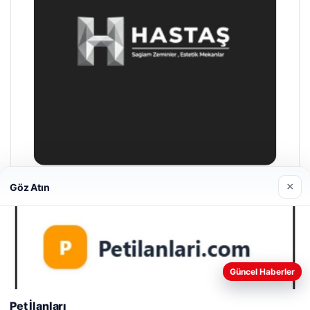
×
Göz Atın
Prenses Night Club
29/04/2026
Web sitemizi nasıl kullandığınızı daha iyi anlayabilmek,
Güncel Haberler
deneyiminizi kişiselleştirmek ve geliştirmek amacıyla çerezler
kullanıyoruz.
Çerez Politikamız
Pet İlanları