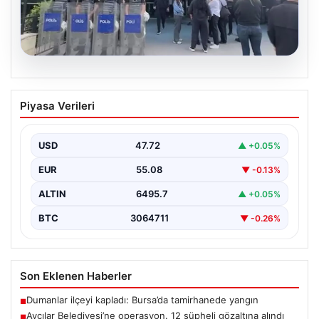
05.08.2026
Avcılar Belediyesi’ne operasyon. 12
Piyasa Verileri
şüpheli gözaltına alındı
USD
47.72
▲ +0.05%
EUR
55.08
▼ -0.13%
ALTIN
6495.7
▲ +0.05%
BTC
3064711
▼ -0.26%
Son Eklenen Haberler
Dumanlar ilçeyi kapladı: Bursa’da tamirhanede yangın
■
Avcılar Belediyesi’ne operasyon. 12 şüpheli gözaltına alındı
■