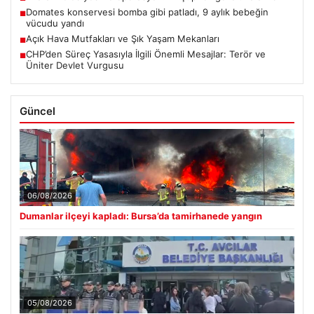
Domates konservesi bomba gibi patladı, 9 aylık bebeğin
■
vücudu yandı
Açık Hava Mutfakları ve Şık Yaşam Mekanları
■
CHP’den Süreç Yasasıyla İlgili Önemli Mesajlar: Terör ve
■
Üniter Devlet Vurgusu
Güncel
06/08/2026
Dumanlar ilçeyi kapladı: Bursa’da tamirhanede yangın
05/08/2026