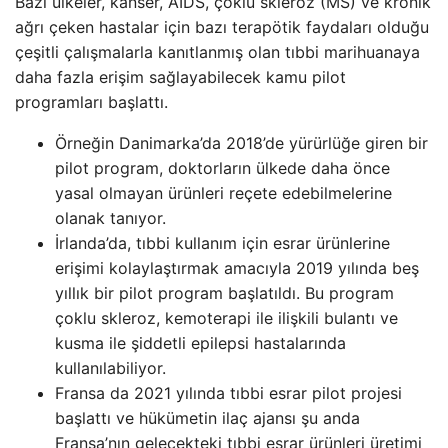
Bazı ülkeler, kanser, AIDS, çoklu skleroz (MS) ve kronik
ağrı çeken hastalar için bazı terapötik faydaları olduğu
çeşitli çalışmalarla kanıtlanmış olan tıbbi marihuanaya
daha fazla erişim sağlayabilecek kamu pilot
programları başlattı.
Örneğin Danimarka’da 2018’de yürürlüğe giren bir
pilot program, doktorların ülkede daha önce
yasal olmayan ürünleri reçete edebilmelerine
olanak tanıyor.
İrlanda’da, tıbbi kullanım için esrar ürünlerine
erişimi kolaylaştırmak amacıyla 2019 yılında beş
yıllık bir pilot program başlatıldı. Bu program
çoklu skleroz, kemoterapi ile ilişkili bulantı ve
kusma ile şiddetli epilepsi hastalarında
kullanılabiliyor.
Fransa da 2021 yılında tıbbi esrar pilot projesi
başlattı ve hükümetin ilaç ajansı şu anda
Fransa’nın gelecekteki tıbbi esrar ürünleri üretimi