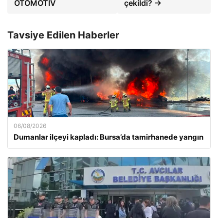
OTOMOTIV
çekildi? →
Tavsiye Edilen Haberler
06/08/2026
Dumanlar ilçeyi kapladı: Bursa’da tamirhanede yangın