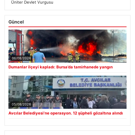
Üniter Devlet Vurgusu
Güncel
06/08/2026
Dumanlar ilçeyi kapladı: Bursa’da tamirhanede yangın
05/08/2026
Avcılar Belediyesi’ne operasyon. 12 şüpheli gözaltına alındı