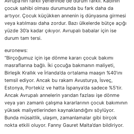
Avrupa’nın farklı yerlerinde de durum farklı. Kadının
çocuk sahibi olması durumunda bu fark daha da
artıyor. Çocuk küçükken annenin iş dünyasına girmesi
veya katılması daha zordur. Bazı ülkelerde bütçe açığı
yüzde 30’a kadar çıkıyor. Avrupalı ​​babalar için ise
durum tam tersi.
euronews:
“Birçoğumuz için işe dönme kararı çocuk bakımı
masraflarına bağlı. İki çocuğa bakmanın maliyeti,
Birleşik Krallık ve İrlanda’da ortalama maaşın %40’ını
temsil ediyor. Ancak bu rakam Avusturya, İsveç,
Estonya, Portekiz ve hatta İspanya’da sadece %5’tir.
Ancak Avrupalı ​​annelerin yarıdan fazlası işe dönme
veya yarı zamanlı çalışma kararlarının çocuk bakımının
yüksek maliyetlerinden kaynaklandığını söylüyor.
Bunda müsaitlik, ulaşım, zamanlamalar gibi birçok
nokta etkili oluyor. Fanny Gauret Malta’dan bildiriyor.