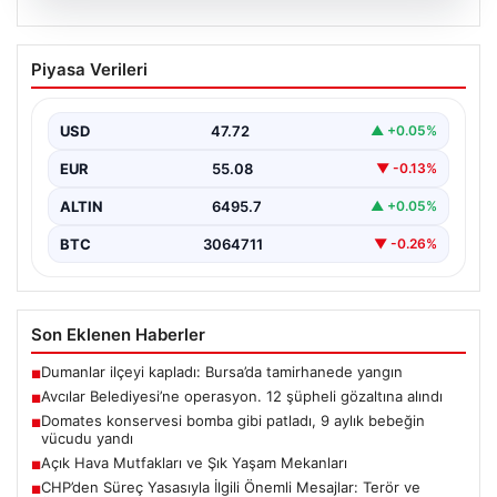
05.08.2026
Domates konservesi bomba gibi patladı,
Piyasa Verileri
9 aylık bebeğin vücudu yandı
{ “title”: “Mersin’de Domates Konservesi Patlaması: 9
Aylık Bebek Yanıklarla Mücadele Etti”, “content”: “…
USD
47.72
▲ +0.05%
EUR
55.08
▼ -0.13%
ALTIN
6495.7
▲ +0.05%
BTC
3064711
▼ -0.26%
Son Eklenen Haberler
Dumanlar ilçeyi kapladı: Bursa’da tamirhanede yangın
■
Avcılar Belediyesi’ne operasyon. 12 şüpheli gözaltına alındı
■
Domates konservesi bomba gibi patladı, 9 aylık bebeğin
■
vücudu yandı
Açık Hava Mutfakları ve Şık Yaşam Mekanları
■
CHP’den Süreç Yasasıyla İlgili Önemli Mesajlar: Terör ve
■