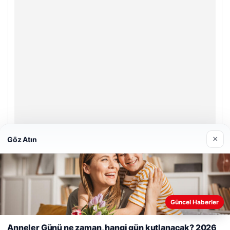
×
Göz Atın
Enes Kaplan Avukatlık Bürosu
28/04/2026
Güncel Haberler
Web sitemizi nasıl kullandığınızı daha iyi anlayabilmek,
deneyiminizi kişiselleştirmek ve geliştirmek amacıyla çerezler
Anneler Günü ne zaman, hangi gün kutlanacak? 2026