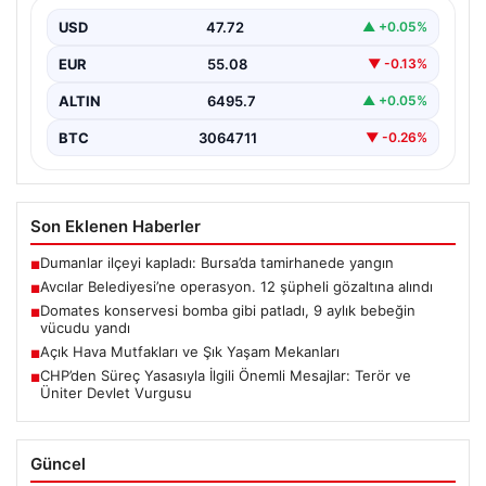
{ “title”: “Mersin’de Domates Konservesi Patlaması: 9
Aylık Bebek Yanıklarla Mücadele Etti”, “content”: “…
USD
47.72
▲ +0.05%
EUR
55.08
▼ -0.13%
ALTIN
6495.7
▲ +0.05%
BTC
3064711
▼ -0.26%
Son Eklenen Haberler
Dumanlar ilçeyi kapladı: Bursa’da tamirhanede yangın
■
Avcılar Belediyesi’ne operasyon. 12 şüpheli gözaltına alındı
■
Domates konservesi bomba gibi patladı, 9 aylık bebeğin
■
vücudu yandı
Açık Hava Mutfakları ve Şık Yaşam Mekanları
■
CHP’den Süreç Yasasıyla İlgili Önemli Mesajlar: Terör ve
■
Üniter Devlet Vurgusu
Güncel