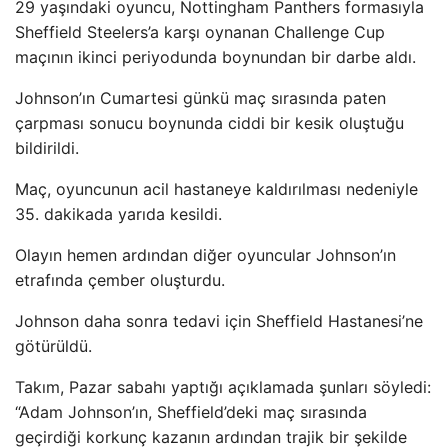
29 yaşındaki oyuncu, Nottingham Panthers formasıyla
Sheffield Steelers’a karşı oynanan Challenge Cup
maçının ikinci periyodunda boynundan bir darbe aldı.
Johnson’ın Cumartesi günkü maç sırasında paten
çarpması sonucu boynunda ciddi bir kesik oluştuğu
bildirildi.
Maç, oyuncunun acil hastaneye kaldırılması nedeniyle
35. dakikada yarıda kesildi.
Olayın hemen ardından diğer oyuncular Johnson’ın
etrafında çember oluşturdu.
Johnson daha sonra tedavi için Sheffield Hastanesi’ne
götürüldü.
Takım, Pazar sabahı yaptığı açıklamada şunları söyledi:
“Adam Johnson’ın, Sheffield’deki maç sırasında
geçirdiği korkunç kazanın ardından trajik bir şekilde