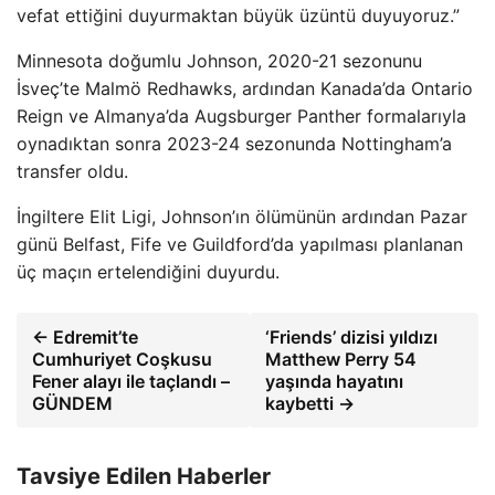
vefat ettiğini duyurmaktan büyük üzüntü duyuyoruz.”
Minnesota doğumlu Johnson, 2020-21 sezonunu
İsveç’te Malmö Redhawks, ardından Kanada’da Ontario
Reign ve Almanya’da Augsburger Panther formalarıyla
oynadıktan sonra 2023-24 sezonunda Nottingham’a
transfer oldu.
İngiltere Elit Ligi, Johnson’ın ölümünün ardından Pazar
günü Belfast, Fife ve Guildford’da yapılması planlanan
üç maçın ertelendiğini duyurdu.
← Edremit’te
‘Friends’ dizisi yıldızı
Cumhuriyet Coşkusu
Matthew Perry 54
Fener alayı ile taçlandı –
yaşında hayatını
GÜNDEM
kaybetti →
Tavsiye Edilen Haberler