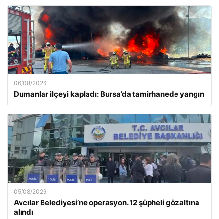
06/08/2026
Dumanlar ilçeyi kapladı: Bursa’da tamirhanede yangın
05/08/2026
Avcılar Belediyesi’ne operasyon. 12 şüpheli gözaltına
alındı