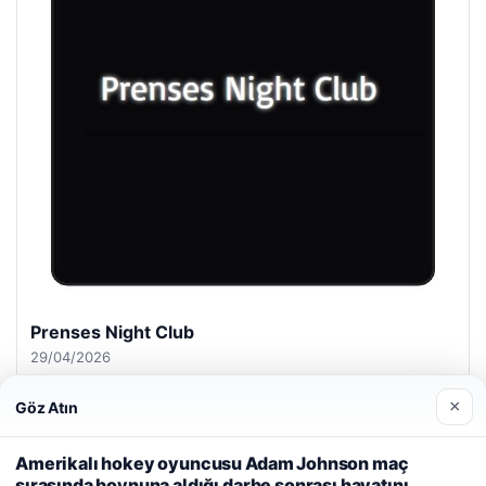
Prenses Night Club
29/04/2026
×
Göz Atın
Web sitemizi nasıl kullandığınızı daha iyi anlayabilmek,
Amerikalı hokey oyuncusu Adam Johnson maç
deneyiminizi kişiselleştirmek ve geliştirmek amacıyla çerezler
sırasında boynuna aldığı darbe sonrası hayatını