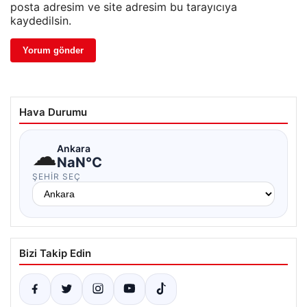
posta adresim ve site adresim bu tarayıcıya
kaydedilsin.
Hava Durumu
☁
Ankara
NaN°C
ŞEHIR SEÇ
Bizi Takip Edin