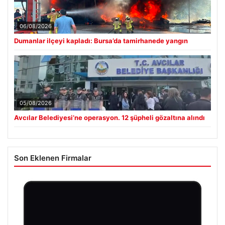
06/08/2026
Dumanlar ilçeyi kapladı: Bursa’da tamirhanede yangın
05/08/2026
Avcılar Belediyesi’ne operasyon. 12 şüpheli gözaltına alındı
Son Eklenen Firmalar