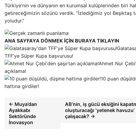
Türkiye’nin ve dünyanın en kurumsal kulüplerinden biri ha
getireceğimizin sözünü verdik. “İzlediğimiz yol Beşiktaş t
yoludur.”
ANA SAYFAYA DÖNMEK İÇİN BURAYA TIKLAYIN
Galatas
TFF’ye Süper Kupa başvurusu!
Ahmet Nur Çebi’
açıklama!
10 puan düşüld
hattına girdiler!
← Muya’dan
AB’nin, iş gücü eksiğini kapat
Ayakkabı
oluşturacağı ‘yetenek havuzu’ 
Sektöründe
çalışacak? →
İnovasyon