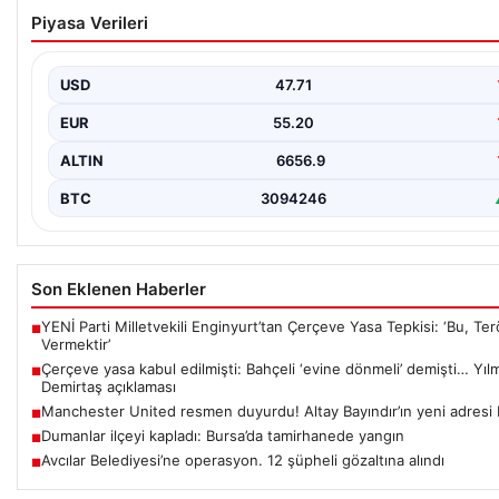
Çerçeve yasa kabul edilmişti: Bahçeli ‘evine
Piyasa Verileri
dönmeli’ demişti… Yılmaz’dan kritik Demirtaş
açıklaması
USD
47.71
{ “title”: “Çerçeve Yasa Tartışmaları ve Yılmaz’dan Kritik Demirtaş
Açıklaması”, “content”: “ Türkiye Büyük…
EUR
55.20
ALTIN
6656.9
BTC
3094246
Son Eklenen Haberler
YENİ Parti Milletvekili Enginyurt’tan Çerçeve Yasa Tepkisi: ‘Bu, Ter
■
Vermektir’
Çerçeve yasa kabul edilmişti: Bahçeli ‘evine dönmeli’ demişti… Yılm
■
Demirtaş açıklaması
Manchester United resmen duyurdu! Altay Bayındır’ın yeni adresi b
■
Dumanlar ilçeyi kapladı: Bursa’da tamirhanede yangın
■
Avcılar Belediyesi’ne operasyon. 12 şüpheli gözaltına alındı
■