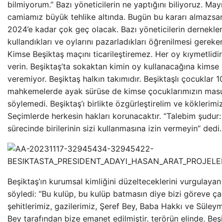
bilmiyorum.” Bazı yöneticilerin ne yaptığını biliyoruz. May
camiamız büyük tehlike altında. Bugün bu kararı almazsa
2024’e kadar çok geç olacak. Bazı yöneticilerin dernekle
kullandıkları ve oylarını pazarladıkları öğrenilmesi gereken
Kimse Beşiktaş maçını ticarileştiremez. Her oy kıymetlidir
verin. Beşiktaş’ta sokaktan kimin oy kullanacağına kimse
veremiyor. Beşiktaş halkın takımıdır. Beşiktaşlı çocuklar 10
mahkemelerde ayak sürüse de kimse çocuklarımızın ma
söylemedi. Beşiktaş’ı birlikte özgürleştirelim ve köklerim
Seçimlerde herkesin hakları korunacaktır. “Talebim şudur
sürecinde birilerinin sizi kullanmasına izin vermeyin” dedi.
Beşiktaş’ın kurumsal kimliğini düzelteceklerini vurgulayan 
söyledi: “Bu kulüp, bu kulüp batmasın diye bizi göreve ça
şehitlerimiz, gazilerimiz, Şeref Bey, Baba Hakkı ve Süle
Bey tarafından bize emanet edilmiştir. terörün elinde. Beşi