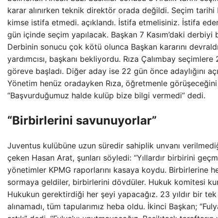
karar alınırken teknik direktör orada değildi. Seçim tarih
kimse istifa etmedi. açıklandı. İstifa etmelisiniz. İstifa ed
gün içinde seçim yapılacak. Başkan 7 Kasım’daki derbiyi 
Derbinin sonucu çok kötü olunca Başkan kararını devrald
yardımcısı, başkanı bekliyordu. Rıza Çalımbay seçimlere 
göreve başladı. Diğer aday ise 22 gün önce adaylığını açı
Yönetim henüz oradayken Rıza, öğretmenle görüşeceğini 
“Başvurduğumuz halde kulüp bize bilgi vermedi” dedi.
“Birbirlerini savunuyorlar”
Juventus kulübüne uzun süredir sahiplik unvanı verilmedi
çeken Hasan Arat, şunları söyledi: “Yıllardır birbirini geç
yönetimler KPMG raporlarını kasaya koydu. Birbirlerine h
sormaya geldiler, birbirlerini dövdüler. Hukuk komitesi ku
Hukukun gerektirdiği her şeyi yapacağız. 23 yıldır bir tek
alınamadı, tüm tapularımız heba oldu. İkinci Başkan; “Fuly