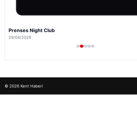
Prenses Night Club
29/04/2026
© 2026 Kent Haberi
 escort
 escort
 escort
 escort
 escort
o