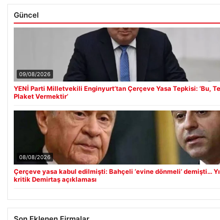
Güncel
09/08/2026
YENİ Parti Milletvekili Enginyurt’tan Çerçeve Yasa Tepkisi: ‘Bu, Te
Plaket Vermektir’
08/08/2026
Çerçeve yasa kabul edilmişti: Bahçeli ‘evine dönmeli’ demişti… Y
kritik Demirtaş açıklaması
Son Eklenen Firmalar