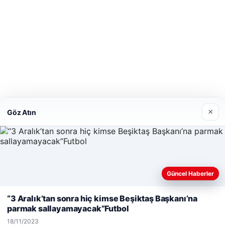
×
Göz Atın
Güncel Haberler
Web sitemizi nasıl kullandığınızı daha iyi anlayabilmek, deneyiminiz
“3 Aralık’tan sonra hiç kimse Beşiktaş Başkanı’na
kişiselleştirmek ve geliştirmek amacıyla çerezler kullanıyoruz.
Çere
parmak sallayamayacak”Futbol
Reddet
Kabul Et
18/11/2023