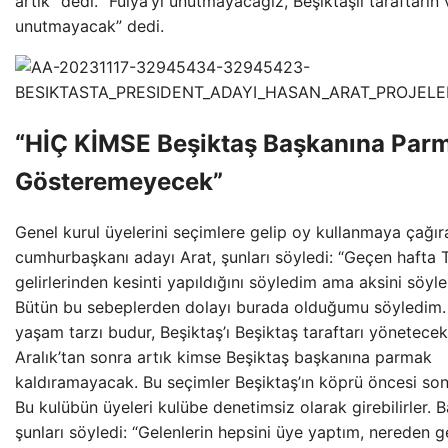
artık” dedi. “Fulya’yı unutmayacağız, Beşiktaşlı taraftarın 
unutmayacak” dedi.
“HİÇ KİMSE Beşiktaş Başkanına Parm
Gösteremeyecek”
Genel kurul üyelerini seçimlere gelip oy kullanmaya çağır
cumhurbaşkanı adayı Arat, şunları söyledi: “Geçen hafta T
gelirlerinden kesinti yapıldığını söyledim ama aksini söyle
Bütün bu sebeplerden dolayı burada olduğumu söyledim. 
yaşam tarzı budur, Beşiktaş’ı Beşiktaş taraftarı yönetece
Aralık’tan sonra artık kimse Beşiktaş başkanına parmak
kaldıramayacak. Bu seçimler Beşiktaş’ın köprü öncesi son
Bu kulübün üyeleri kulübe denetimsiz olarak girebilirler. 
şunları söyledi: “Gelenlerin hepsini üye yaptım, nereden ge