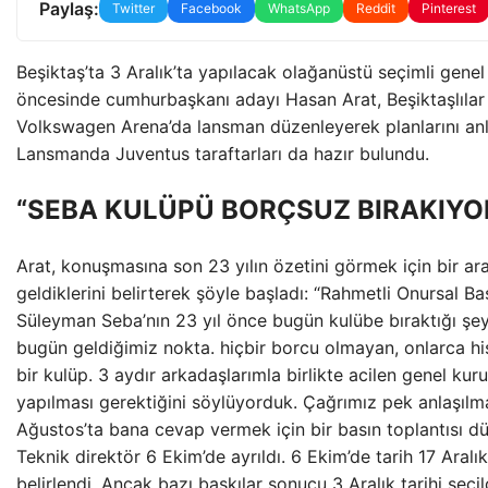
Paylaş:
Twitter
Facebook
WhatsApp
Reddit
Pinterest
Beşiktaş’ta 3 Aralık’ta yapılacak olağanüstü seçimli genel
öncesinde cumhurbaşkanı adayı Hasan Arat, Beşiktaşlılar 
Volkswagen Arena’da lansman düzenleyerek planlarını anla
Lansmanda Juventus taraftarları da hazır bulundu.
“SEBA KULÜPÜ BORÇSUZ BIRAKIYO
Arat, konuşmasına son 23 yılın özetini görmek için bir ar
geldiklerini belirterek şöyle başladı: “Rahmetli Onursal B
Süleyman Seba’nın 23 yıl önce bugün kulübe bıraktığı şey
bugün geldiğimiz nokta. hiçbir borcu olmayan, onlarca hi
bir kulüp. 3 aydır arkadaşlarımla birlikte acilen genel kuru
yapılması gerektiğini söylüyorduk. Çağrımız pek anlaşılm
Ağustos’ta bana cevap vermek için bir basın toplantısı dü
Teknik direktör 6 Ekim’de ayrıldı. 6 Ekim’de tarih 17 Aralı
belirlendi. Ancak bazı baskılar sonucu 3 Aralık tarihi seçi