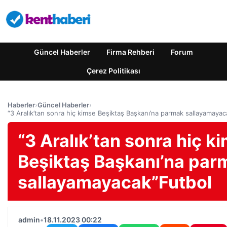
Güncel Haberler
Firma Rehberi
Forum
Çerez Politikası
Haberler
›
Güncel Haberler
›
“3 Aralık’tan sonra hiç kimse Beşiktaş Başkanı’na parmak sallayamaya
“3 Aralık’tan sonra hiç k
Beşiktaş Başkanı’na par
sallayamayacak”Futbol
admin
•
18.11.2023 00:22